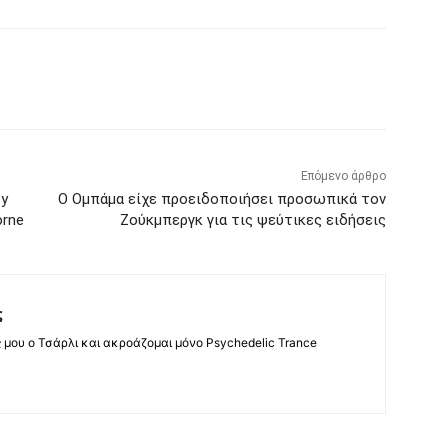
Επόμενο άρθρο
ty
Ο Ομπάμα είχε προειδοποιήσει προσωπικά τον
orne
Ζούκμπεργκ για τις ψεύτικες ειδήσεις
ς
ς μου ο Τσάρλι και ακροάζομαι μόνο Psychedelic Trance