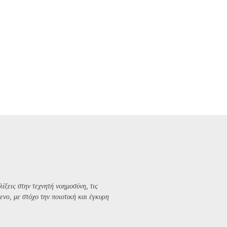
λίξεις στην τεχνητή νοημοσύνη, τις
ενο, με στόχο την ποιοτική και έγκυρη