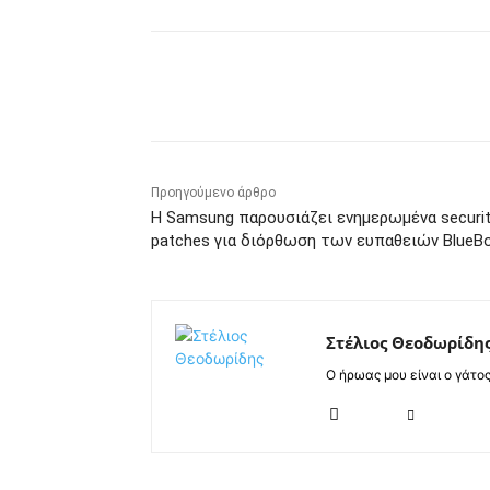
Κοινοποίηση
Προηγούμενο άρθρο
Η Samsung παρουσιάζει ενημερωμένα securi
patches για διόρθωση των ευπαθειών BlueB
Στέλιος Θεοδωρίδη
Ο ήρωας μου είναι ο γάτο