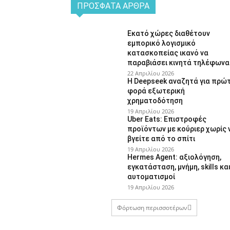
ΠΡΌΣΦΑΤΑ ΆΡΘΡΑ
Εκατό χώρες διαθέτουν
εμπορικό λογισμικό
κατασκοπείας ικανό να
παραβιάσει κινητά τηλέφωνα
22 Απριλίου 2026
Η Deepseek αναζητά για πρώ
φορά εξωτερική
χρηματοδότηση
19 Απριλίου 2026
Uber Eats: Επιστροφές
προϊόντων με κούριερ χωρίς 
βγείτε από το σπίτι
19 Απριλίου 2026
Hermes Agent: αξιολόγηση,
εγκατάσταση, μνήμη, skills κα
αυτοματισμοί
19 Απριλίου 2026
Φόρτωση περισσοτέρων