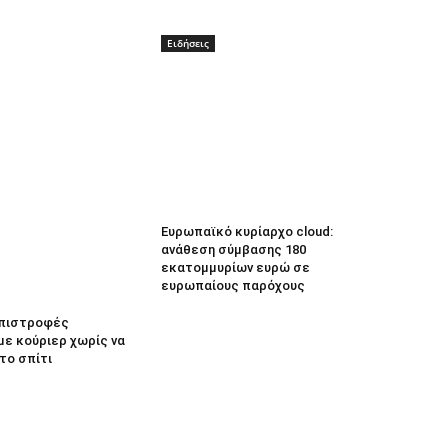
Ειδήσεις
Ευρωπαϊκό κυρίαρχο cloud:
ανάθεση σύμβασης 180
εκατομμυρίων ευρώ σε
ευρωπαίους παρόχους
 Επιστροφές
με κούριερ χωρίς να
το σπίτι