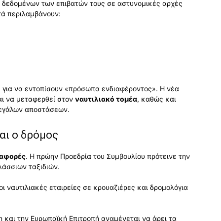
α δεδομένων των επιβατών τους σε αστυνομικές αρχές
τά περιλαμβάνουν:
ς για να εντοπίσουν «πρόσωπα ενδιαφέροντος». Η νέα
ται να μεταφερθεί στον
ναυτιλιακό τομέα
, καθώς και
μεγάλων αποστάσεων.
αι ο δρόμος
ταφορές
. Η πρώην Προεδρία του Συμβουλίου πρότεινε την
λάσσιων ταξιδιών.
ι ναυτιλιακές εταιρείες σε κρουαζιέρες και δρομολόγια
η και την Ευρωπαϊκή Επιτροπή αναμένεται να άρει τα