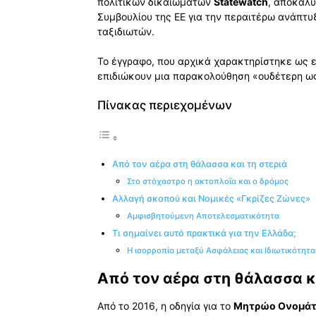
πολιτικών δικαιωμάτων
Statewatch
, αποκαλύ
Συμβουλίου της ΕΕ για την περαιτέρω ανάπτ
ταξιδιωτών.
Το έγγραφο, που αρχικά χαρακτηρίστηκε ως ε
επιδιώκουν μια παρακολούθηση «ουδέτερη ω
Πίνακας περιεχομένων
Από τον αέρα στη θάλασσα και τη στεριά
Στο στόχαστρο η ακτοπλοΐα και ο δρόμος
Αλλαγή σκοπού και Νομικές «Γκρίζες Ζώνες»
Αμφισβητούμενη Αποτελεσματικότητα
Τι σημαίνει αυτό πρακτικά για την Ελλάδα;
Η ισορροπία μεταξύ Ασφάλειας και Ιδιωτικότητα
Από τον αέρα στη θάλασσα κ
Από το 2016, η οδηγία για το
Μητρώο Ονομάτ