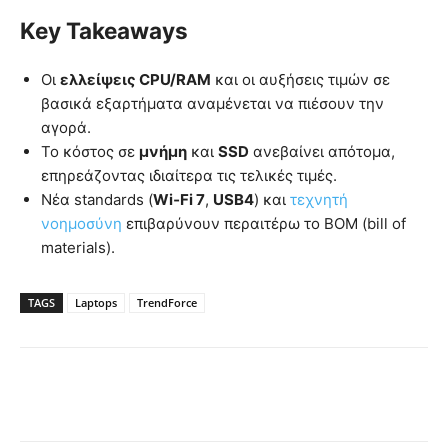
Key Takeaways
Οι
ελλείψεις CPU/RAM
και οι αυξήσεις τιμών σε
βασικά εξαρτήματα αναμένεται να πιέσουν την
αγορά.
Το κόστος σε
μνήμη
και
SSD
ανεβαίνει απότομα,
επηρεάζοντας ιδιαίτερα τις τελικές τιμές.
Νέα standards (
Wi‑Fi 7
,
USB4
) και
τεχνητή
νοημοσύνη
επιβαρύνουν περαιτέρω το BOM (bill of
materials).
TAGS
Laptops
TrendForce