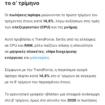
το α’ τρίμηνο
Οι
πωλήσεις laptops
μειώνονται το πρώτο τρίμηνο του
τρέχοντος έτους κατά
14,8%
, λόγω αυξήσεων στις τιμές
των
επεξεργαστών (CPU)
και της
μνήμης
.
Αυτό προβλέπει η TrendForce. Εκτός από τις ελλείψεις
σε CPU και
RAM
, ρόλο παίζουν επίσης η σπανιότητα
σε
μητρικές πλακέτες
,
chips διαχείρισης
ενέργειας
και
μπαταρίες
.
Σύμφωνα με την TrendForce, η παγκόσμια αγορά
laptops πέφτει κατά
14,8%
στο α’ τρίμηνο σε σύγκριση
με το δ’ τρίμηνο του περασμένου έτους.
Το ερευνητικό γραφείο «βλέπει» μια ελαφριά ανάκαμψη
στο β’ τρίμηνο, όμως στο σύνολο του
2026
οι πωλήσεις