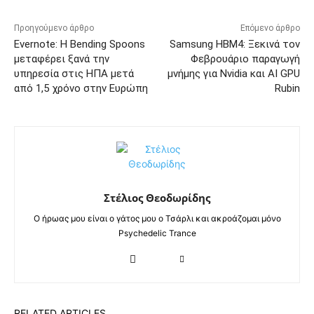
Προηγούμενο άρθρο
Επόμενο άρθρο
Evernote: Η Bending Spoons
Samsung HBM4: Ξεκινά τον
μεταφέρει ξανά την
Φεβρουάριο παραγωγή
υπηρεσία στις ΗΠΑ μετά
μνήμης για Nvidia και AI GPU
από 1,5 χρόνο στην Ευρώπη
Rubin
Στέλιος Θεοδωρίδης
Ο ήρωας μου είναι ο γάτος μου ο Τσάρλι και ακροάζομαι μόνο
Psychedelic Trance
RELATED ARTICLES