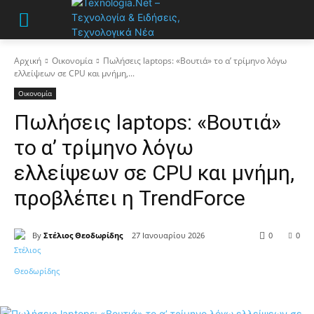
Αρχική
Οικονομία
Πωλήσεις laptops: «Βουτιά» το α’ τρίμηνο λόγω
ελλείψεων σε CPU και μνήμη,...
Οικονομία
Πωλήσεις laptops: «Βουτιά»
το α’ τρίμηνο λόγω
ελλείψεων σε CPU και μνήμη,
προβλέπει η TrendForce
By
Στέλιος Θεοδωρίδης
27 Ιανουαρίου 2026
0
0