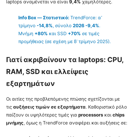
laptops αναμένεται να είναι
9,4%
χαμηλότερες.
Info Box — Στατιστικό:
TrendForce: α’
τρίμηνο
-14,8%
, σύνολο
2026 -9,4%
.
Μνήμη
+80%
και SSD
+70%
σε τιμές
προμήθειας (σε σχέση με δ’ τρίμηνο 2025).
Γιατί ακριβαίνουν τα laptops: CPU,
RAM, SSD και ελλείψεις
εξαρτημάτων
Οι αιτίες της προβλεπόμενης πτώσης σχετίζονται με
τις
αυξήσεις τιμών σε εξαρτήματα
. Καθοριστικό ρόλο
παίζουν οι υψηλότερες τιμές για
processors
και
chips
μνήμης
, όμως η TrendForce αναφέρει και αυξήσεις σε: