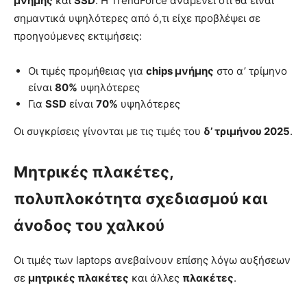
μνήμης
και
SSD
. Η TrendForce αναμένει ότι θα είναι
σημαντικά υψηλότερες από ό,τι είχε προβλέψει σε
προηγούμενες εκτιμήσεις:
Οι τιμές προμήθειας για
chips μνήμης
στο α’ τρίμηνο
είναι
80%
υψηλότερες
Για
SSD
είναι
70%
υψηλότερες
Οι συγκρίσεις γίνονται με τις τιμές του
δ’ τριμήνου 2025
.
Μητρικές πλακέτες,
πολυπλοκότητα σχεδιασμού και
άνοδος του χαλκού
Οι τιμές των laptops ανεβαίνουν επίσης λόγω αυξήσεων
σε
μητρικές πλακέτες
και άλλες
πλακέτες
.