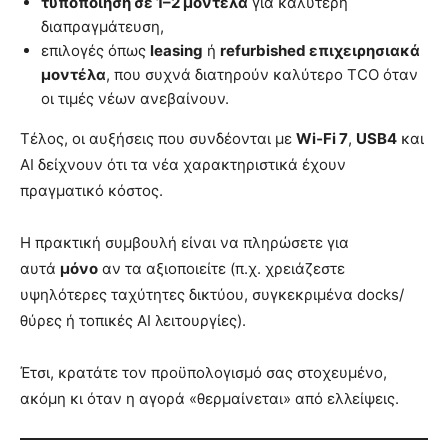
τυποποίηση σε 1–2 μοντέλα
για καλύτερη
διαπραγμάτευση,
επιλογές όπως
leasing
ή
refurbished επιχειρησιακά
μοντέλα
, που συχνά διατηρούν καλύτερο TCO όταν
οι τιμές νέων ανεβαίνουν.
Τέλος, οι αυξήσεις που συνδέονται με
Wi‑Fi 7
,
USB4
και
AI δείχνουν ότι τα νέα χαρακτηριστικά έχουν
πραγματικό κόστος.
Η πρακτική συμβουλή είναι να πληρώσετε για
αυτά
μόνο
αν τα αξιοποιείτε (π.χ. χρειάζεστε
υψηλότερες ταχύτητες δικτύου, συγκεκριμένα docks/
θύρες ή τοπικές AI λειτουργίες).
Έτσι, κρατάτε τον προϋπολογισμό σας στοχευμένο,
ακόμη κι όταν η αγορά «θερμαίνεται» από ελλείψεις.