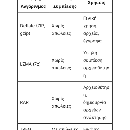
Χρήσεις
Αλγόριθμος
Συμπίεσης
Γενική
Deflate (ZIP,
Χωρίς
χρήση,
gzip)
απώλειες
αρχεία,
έγγραφα
Υψηλή
Χωρίς
συμπίεση,
LZMA (7z)
απώλειες
αρχειοθέτησ
η
Αρχειοθέτησ
η,
Χωρίς
RAR
δημιουργία
απώλειες
αρχείων
ανάκτησης
JPEG
Με απώλειες
Εικόνες