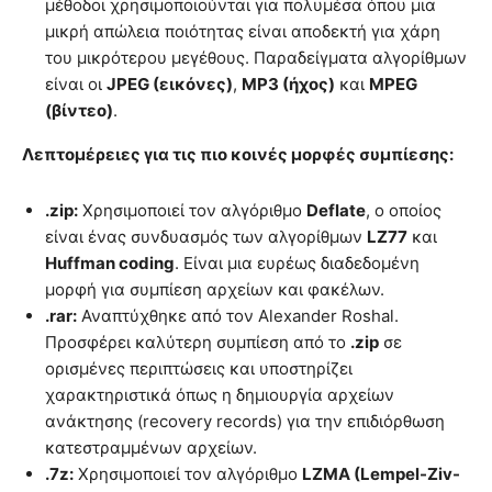
μέθοδοι χρησιμοποιούνται για πολυμέσα όπου μια
μικρή απώλεια ποιότητας είναι αποδεκτή για χάρη
του μικρότερου μεγέθους. Παραδείγματα αλγορίθμων
είναι οι
JPEG (εικόνες)
,
MP3 (ήχος)
και
MPEG
(βίντεο)
.
Λεπτομέρειες για τις πιο κοινές μορφές συμπίεσης:
.zip:
Χρησιμοποιεί τον αλγόριθμο
Deflate
, ο οποίος
είναι ένας συνδυασμός των αλγορίθμων
LZ77
και
Huffman coding
. Είναι μια ευρέως διαδεδομένη
μορφή για συμπίεση αρχείων και φακέλων.
.rar:
Αναπτύχθηκε από τον Alexander Roshal.
Προσφέρει καλύτερη συμπίεση από το
.zip
σε
ορισμένες περιπτώσεις και υποστηρίζει
χαρακτηριστικά όπως η δημιουργία αρχείων
ανάκτησης (recovery records) για την επιδιόρθωση
κατεστραμμένων αρχείων.
.7z:
Χρησιμοποιεί τον αλγόριθμο
LZMA (Lempel-Ziv-