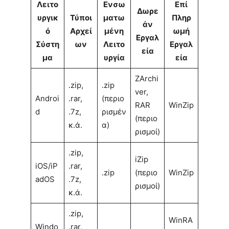
Λειτο
Ενσω
Επί
Δωρε
υργικ
Τύποι
ματω
Πληρ
άν
ό
Αρχεί
μένη
ωμή
Εργαλ
Σύστη
ων
Λειτο
Εργαλ
εία
μα
υργία
εία
ZArchi
.zip,
.zip
ver,
Androi
.rar,
(περιο
RAR
WinZip
d
.7z,
ρισμέν
(περιο
κ.ά.
α)
ρισμοί)
.zip,
iZip
iOS/iP
.rar,
.zip
(περιο
WinZip
adOS
.7z,
ρισμοί)
κ.ά.
.zip,
WinRA
Windo
.rar,