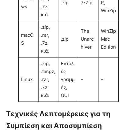
.zip
7-Zip
R,
ws
.7z,
WinZip
κ.ά.
.zip,
The
WinZip
macO
.rar,
.zip
Unarc
Mac
S
.7z,
hiver
Edition
κ.ά.
.zip,
Εντολ
.tar.gz,
ές
Linux
.rar,
γραμμ
–
–
.7z,
ής,
κ.ά.
GUI
Τεχνικές Λεπτομέρειες για τη
Συμπίεση και Αποσυμπίεση