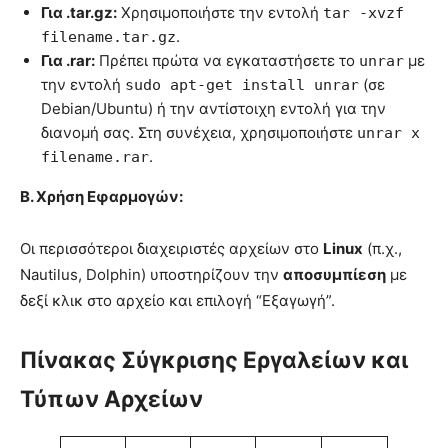
Για .tar.gz:
Χρησιμοποιήστε την εντολή
tar -xvzf
.
filename.tar.gz
Για .rar:
Πρέπει πρώτα να εγκαταστήσετε το
με
unrar
την εντολή
(σε
sudo apt-get install unrar
Debian/Ubuntu) ή την αντίστοιχη εντολή για την
διανομή σας. Στη συνέχεια, χρησιμοποιήστε
unrar x
.
filename.rar
Β. Χρήση Εφαρμογών:
Οι περισσότεροι διαχειριστές αρχείων στο
Linux
(π.χ.,
Nautilus, Dolphin) υποστηρίζουν την
αποσυμπίεση
με
δεξί κλικ στο αρχείο και επιλογή “Εξαγωγή”.
Πίνακας Σύγκρισης Εργαλείων και
Τύπων Αρχείων