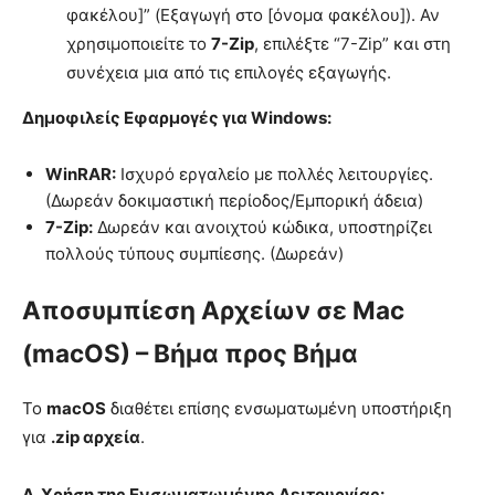
φακέλου]” (Εξαγωγή στο [όνομα φακέλου]). Αν
χρησιμοποιείτε το
7-Zip
, επιλέξτε “7-Zip” και στη
συνέχεια μια από τις επιλογές εξαγωγής.
Δημοφιλείς Εφαρμογές για Windows:
WinRAR:
Ισχυρό εργαλείο με πολλές λειτουργίες.
(Δωρεάν δοκιμαστική περίοδος/Εμπορική άδεια)
7-Zip:
Δωρεάν και ανοιχτού κώδικα, υποστηρίζει
πολλούς τύπους συμπίεσης. (Δωρεάν)
Αποσυμπίεση Αρχείων σε Mac
(macOS) – Βήμα προς Βήμα
Το
macOS
διαθέτει επίσης ενσωματωμένη υποστήριξη
για
.zip αρχεία
.
Α. Χρήση της Ενσωματωμένης Λειτουργίας: