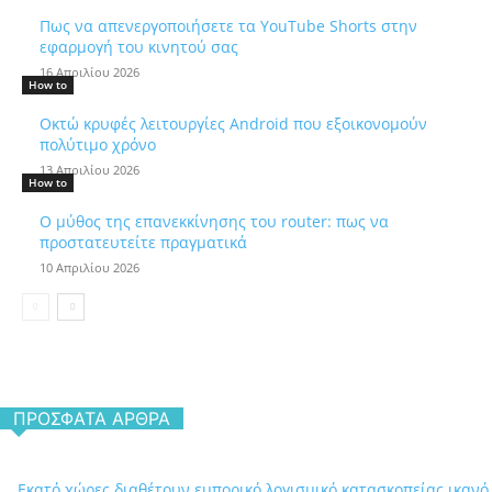
Πως να απενεργοποιήσετε τα YouTube Shorts στην
εφαρμογή του κινητού σας
16 Απριλίου 2026
How to
Οκτώ κρυφές λειτουργίες Android που εξοικονομούν
πολύτιμο χρόνο
13 Απριλίου 2026
How to
Ο μύθος της επανεκκίνησης του router: πως να
προστατευτείτε πραγματικά
10 Απριλίου 2026
ΠΡΌΣΦΑΤΑ ΆΡΘΡΑ
Εκατό χώρες διαθέτουν εμπορικό λογισμικό κατασκοπείας ικανό