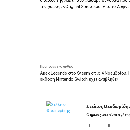
οπαδών της Α.Ε.Κ. στο Χαϊδάρι, συνοικία που
της χώρας: «Original Χαϊδαρίου: Από το Δαφνί
Κοινοποίηση
Προηγούμενο άρθρο
Apex Legends στο Steam στις 4 Νοεμβρίου. 
έκδοση Nintendo Switch έχει αναβληθεί
Στέλιος Θεοδωρίδη
Ο ήρωας μου είναι ο γάτο