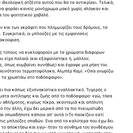
 ιδεολογική ατζέντα αυτού που θα τα αντικρίσει. Τελικά,
 να φοράει κανείς μονόχρωμα μακό χωρίς σλόγκαν και
α του φοιτητικού χαβαλέ.
 και των γκράφιτι που πλημμυρίζει τους δρόμους, τα
 Συγκριτικά, οι μπλούζες με τις εμφανίσεις
ακούφιση.
υς τύπους να κυκλοφορούν με τα χρώματα διάφορων
 είχα παλαιά (και εξαφανίστηκε ή, μάλλον,
, όπως συμβαίνει συνήθως) και έγραφε μια ρήση του
δεινότατου τερματοφύλακα, Αλμπέρ Καμί: «Οσα γνωρίζω
ις τα χρωστάω στο ποδόσφαιρο».
ει πια κάπως εξυπνακίστικα εναλλακτικό. Τυχερός ο
ματα αντίληψης και ζωής από το ποδόσφαιρο· εγώ, τόσα
ου αθλήματος, κυρίως πίκρα, γκαντεμιά και απόλυτη
πό την άλλη, έχω δει μερικά από τα πιο πνευματώδη
αι οπωσδήποτε κάποια απ’ αυτά («Το παοκίζειν εστί
 τις μπλούζες οπαδών. Ενα από τα καλύτερα που έχω δει
 το αποκτήσω και εγώ– ήταν το σύνθημα του συνδέσμου