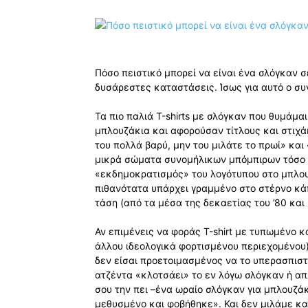
Πόσο πειστικό μπορεί να είναι ένα σλόγκαν 
δυσάρεστες καταστάσεις. Ίσως για αυτό ο συν
Τα πιο παλιά Τ-shirts με σλόγκαν που θυμάμα
μπλουζάκια και αφορούσαν τίτλους και στιχά
του πολλά βαρύ, μην του μιλάτε το πρωί» και
μικρά σώματα συνομήλικων μπόμπιρων τόσο π
«εκδημοκρατισμός» του λογότυπου στο μπλουζ
πιθανότατα υπάρχει γραμμένο στο στέρνο κά
τάση (από τα μέσα της δεκαετίας του ’80 και 
Αν επιμένεις να φοράς Τ-shirt με τυπωμένο 
άλλου ιδεολογικά φορτισμένου περιεχομένου), 
δεν είσαι προετοιμασμένος να το υπερασπιστ
ατζέντα «κλοτσάει» το εν λόγω σλόγκαν ή απλ
σου την πει –ένα ωραίο σλόγκαν για μπλουζάκ
μεθυσμένο και φοβήθηκε». Και δεν μιλάμε κα