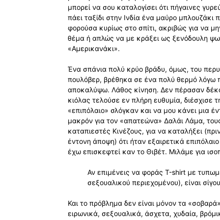
μπορεί να σου καταλογίσει ότι πήγαινες γυρε
πάει ταξίδι στην Ινδία ένα μαύρο μπλουζάκι 
φορούσα κυρίως στο σπίτι, ακριβώς για να μη
θέμα ή απλώς να με κράξει ως ξενόδουλη ψω
«Αμερικανάκι».
Ένα σπάνια πολύ κρύο βράδυ, όμως, του περ
πουλόβερ, βρέθηκα σε ένα πολύ θερμό λόγω 
αποκαλύψω. Λάθος κίνηση. Δεν πέρασαν δέκα 
κιόλας τελούσε εν πλήρη ευθυμία, διέσχισε τη
«επιπόλαιο» σλόγκαν και να μου κάνει μια έ
μακρόν για τον «απατεώνα» Δαλάι Λάμα, τους 
καταπιεστές Κινέζους, για να καταλήξει (πρι
έντονη άποψη) ότι ήταν εξαιρετικά επιπόλαι
έχω επισκεφτεί καν το Θιβέτ. Μιλάμε για ισ
Αν επιμένεις να φοράς Τ-shirt με τυπω
σεξουαλικού περιεχομένου), είναι σίγου
Και το πρόβλημα δεν είναι μόνον τα «σοβαρά
ειρωνικά, σεξουαλικά, άσχετα, χυδαία, βρόμι