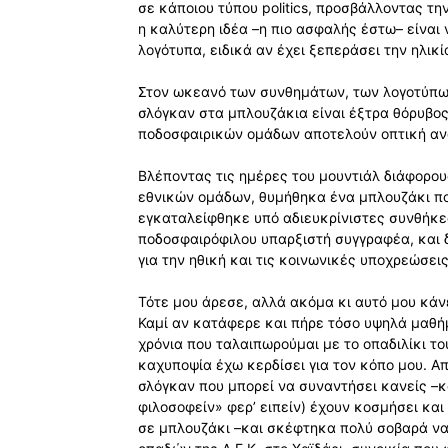
σε κάποιου τύπου politics, προσβάλλοντας την
η καλύτερη ιδέα –η πιο ασφαλής έστω– είναι
λογότυπα, ειδικά αν έχει ξεπεράσει την ηλικί
Στον ωκεανό των συνθημάτων, των λογοτύπων
σλόγκαν στα μπλουζάκια είναι έξτρα θόρυβος.
ποδοσφαιρικών ομάδων αποτελούν οπτική αν
Βλέποντας τις ημέρες του μουντιάλ διάφορο
εθνικών ομάδων, θυμήθηκα ένα μπλουζάκι που
εγκαταλείφθηκε υπό αδιευκρίνιστες συνθήκες
ποδοσφαιρόφιλου υπαρξιστή συγγραφέα, και 
για την ηθική και τις κοινωνικές υποχρεώσε
Τότε μου άρεσε, αλλά ακόμα κι αυτό μου κάν
Καμί αν κατάφερε και πήρε τόσο υψηλά μαθή
χρόνια που ταλαιπωρούμαι με το οπαδιλίκι τ
καχυποψία έχω κερδίσει για τον κόπο μου. Α
σλόγκαν που μπορεί να συναντήσει κανείς –κ
φιλοσοφείν» φερ’ ειπείν) έχουν κοσμήσει και
σε μπλουζάκι –και σκέφτηκα πολύ σοβαρά να