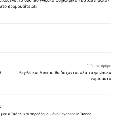
 φιλοξενεί τα δύο πιο γνωστά ψυχιατρικά «καταστήματα»
 στο Δρομοκαΐτειο!»
Επόμενο άρθρο
Η
PayPal και Venmo θα δέχονται όλα τα ψηφιακά
νομίσματα
ς
ς μου ο Τσάρλι και ακροάζομαι μόνο Psychedelic Trance