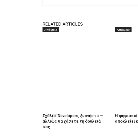
RELATED ARTICLES
Απόψεις
Απόψεις
Σχόλιο: Developers, ξυπνήστε —
Η ψηφιοποί
αλλιώς θα χάσετε τη δουλειά
αποκλείει 
σας