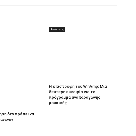
Απόψεις
Η επιστροφή του WinAmp: Μια
δεύτερη ευκαιρία για το
πρόγραμμα αναπαραγωγής
μουσικής
ηση δεν πρέπει να
κανέναν