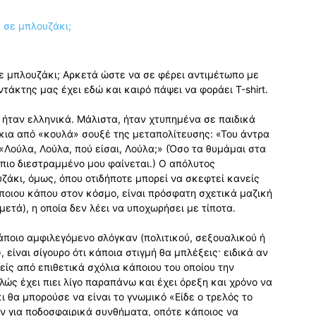
σε μπλουζάκι; Αρκετά ώστε να σε φέρει αντιμέτωπο με
τάκτης μας έχει εδώ και καιρό πάψει να φοράει Τ-shirt.
ι ήταν ελληνικά. Μάλιστα, ήταν χτυπημένα σε παιδικά
κια από «κουλά» σουξέ της μεταπολίτευσης: «Του άντρα
 «Λούλα, Λούλα, πού είσαι, Λούλα;» (Όσο τα θυμάμαι στα
ιο διεστραμμένο μου φαίνεται.) Ο απόλυτος
άκι, όμως, όπου οτιδήποτε μπορεί να σκεφτεί κανείς
ποιου κάπου στον κόσμο, είναι πρόσφατη σχετικά μαζική
μετά), η οποία δεν λέει να υποχωρήσει με τίποτα.
κάποιο αμφιλεγόμενο σλόγκαν (πολιτικού, σεξουαλικού ή
είναι σίγουρο ότι κάποια στιγμή θα μπλέξεις· ειδικά αν
είς από επιθετικά σχόλια κάποιου του οποίου την
ώς έχει πιει λίγο παραπάνω και έχει όρεξη και χρόνο να
ι θα μπορούσε να είναι το γνωμικό «Είδε ο τρελός το
ν για ποδοσφαιρικά συνθήματα, οπότε κάποιος να