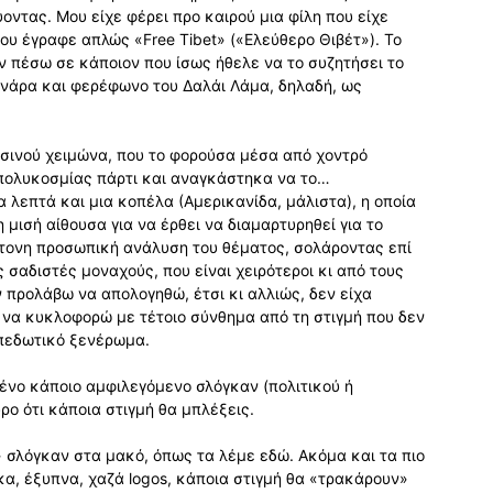
ύοντας. Μου είχε φέρει προ καιρού μια φίλη που είχε
που έγραφε απλώς «Free Tibet» («Ελεύθερο Θιβέτ»). Το
ν πέσω σε κάποιον που ίσως ήθελε να το συζητήσει το
νάρα και φερέφωνο του Δαλάι Λάμα, δηλαδή, ως
υσινού χειμώνα, που το φορούσα μέσα από χοντρό
πολυκοσμίας πάρτι και αναγκάστηκα να το…
λεπτά και μια κοπέλα (Αμερικανίδα, μάλιστα), η οποία
 μισή αίθουσα για να έρθει να διαμαρτυρηθεί για το
ντονη προσωπική ανάλυση του θέματος, σολάροντας επί
σαδιστές μοναχούς, που είναι χειρότεροι κι από τους
ν προλάβω να απολογηθώ, έτσι κι αλλιώς, δεν είχα
ο να κυκλοφορώ με τέτοιο σύνθημα από τη στιγμή που δεν
οπεδωτικό ξενέρωμα.
μένο κάποιο αμφιλεγόμενο σλόγκαν (πολιτικού ή
ρο ότι κάποια στιγμή θα μπλέξεις.
» σλόγκαν στα μακό, όπως τα λέμε εδώ. Ακόμα και τα πιο
κα, έξυπνα, χαζά logos, κάποια στιγμή θα «τρακάρουν»