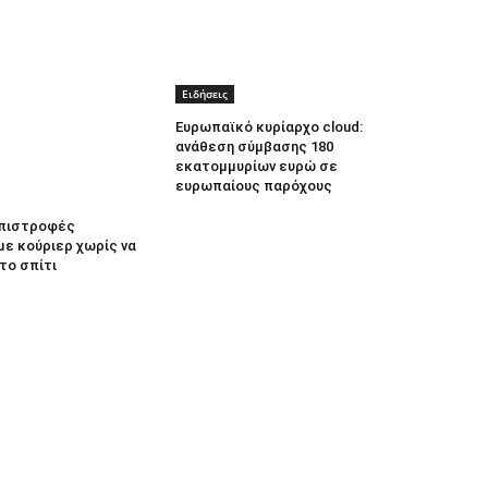
Ειδήσεις
Ευρωπαϊκό κυρίαρχο cloud:
ανάθεση σύμβασης 180
εκατομμυρίων ευρώ σε
ευρωπαίους παρόχους
 Επιστροφές
με κούριερ χωρίς να
το σπίτι