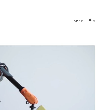
414
0