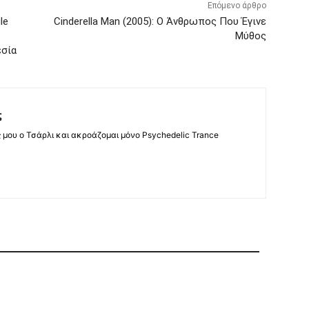
Επόμενο άρθρο
le
Cinderella Man (2005): Ο Άνθρωπος Που Έγινε
Μύθος
εσία
ς
ς μου ο Τσάρλι και ακροάζομαι μόνο Psychedelic Trance