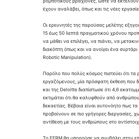
ρομποτικούς βραχίονες, ώστε να εκτελούν
έχουν αναλάβει, όπως και τις νέες εργασί
Οι ερευνητές της παρούσας μελέτης εξηγού
15 έως 50 λεπτά πραγματικού χρόνου προπ
να μάθει να επιλέγει, να πιάνει, να μετακι
διακόπτη όπως και να ανοίγει ένα συρτάρι
Robotic Manipulation).
Παρόλο που πολύς κόσμος πιστεύει ότι τα
εργαζόμενους, μία πρόσφατη έκθεση που δι
και της Deloitte διαπίστωσε ότι 4,6 εκατο
εκτιμάται ότι θα καλυφθούν από ανθρώπου
δεκαετίας. Βέβαια είναι αυτονόητο πως τ
προβαίνουν σε πιο γρήγορες διεργασίες, χ
αντίθεση με τους ανθρώπους στο αντίστοιχ
Το FERM θα μπορούσε να συμβάλει στην επ