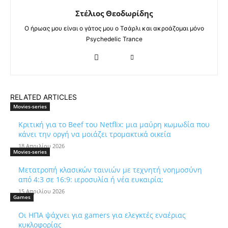
Στέλιος Θεοδωρίδης
Ο ήρωας μου είναι ο γάτος μου ο Τσάρλι και ακροάζομαι μόνο
Psychedelic Trance
RELATED ARTICLES
Movies-series
Κριτική για το Beef του Netflix: μια μαύρη κωμωδία που
κάνει την οργή να μοιάζει τρομακτικά οικεία
18 Απριλίου 2026
Movies-series
Μετατροπή κλασικών ταινιών με τεχνητή νοημοσύνη
από 4:3 σε 16:9: ιεροσυλία ή νέα ευκαιρία;
15 Απριλίου 2026
Games
Οι ΗΠΑ ψάχνει για gamers για ελεγκτές εναέριας
κυκλοφορίας