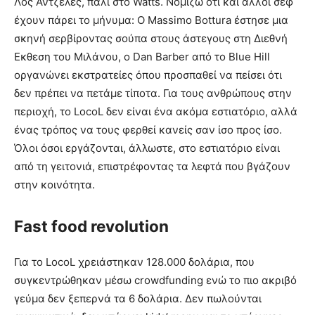
Λος Αντζελες, πάλι στο Watts. Νομίζω ότι και άλλοι σεφ
έχουν πάρει το μήνυμα: Ο Μassimo Bottura έστησε μια
σκηνή σερβίροντας σούπα στους άστεγους στη Διεθνή
Εκθεση του Μιλάνου, ο Dan Barber από το Blue Hill
οργανώνει εκστρατείες όπου προσπαθεί να πείσει ότι
δεν πρέπει να πετάμε τίποτα. Για τους ανθρώπους στην
περιοχή, το LocoL δεν είναι ένα ακόμα εστιατόριο, αλλά
ένας τρόπος να τους φερθεί κανείς σαν ίσο προς ίσο.
Όλοι όσοι εργάζονται, άλλωστε, στο εστιατόριο είναι
από τη γειτονιά, επιστρέφοντας τα λεφτά που βγάζουν
στην κοινότητα.
Fast food revolution
Για το LocoL χρειάστηκαν 128.000 δολάρια, που
συγκεντρώθηκαν μέσω crowdfunding ενώ το πιο ακριβό
γεύμα δεν ξεπερνά τα 6 δολάρια. Δεν πωλούνται