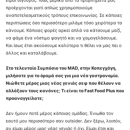
Είμαι σίγουρος. Ίσως μερικά από τα προβλήματά μας
προέρχονται γιατί απλώς χρησιμοποιούμε
αναποτελεσματικούς τρόπους επικοινωνίας. Σε κάποιες
περιπτώσεις όσο περισσότερο μιλάμε τόσο χειρότερα τα
κάνουμε. Κάποιες φορές αρκεί απλά να κάτσουμε μαζί,
να φάμε ένα νόστιμο φαγητό και να χαμογελάσουμε.
Και ίσως έτσι ακούσουμε καλύτερα τι θέλει να μας πει ο
άλλος και καταλάβουμε.
Στο τελευταίο Συμπόσιο του MAD, στην Koπεγχάγη,
μιλήσατε για το όραμά σας για μια νέα γαστρονομία.
Νιώθετε μέρος μιας νέας γενιάς σεφ που θέλουν να
αλλάξουν τους κανόνες; Τι είναι το Fast Food Plus που
προαναγγείλατε;
Δεν ήμουν ποτέ μέρος κάποιας ομάδας. Ένιωθα τον
εαυτό μου περισσότερο σαν οutsider. Δεν ξέρω, λοιπόν,
αν είμαι μέρος μιας νέας γενιάς ή όχι. Είμαι έτσι και