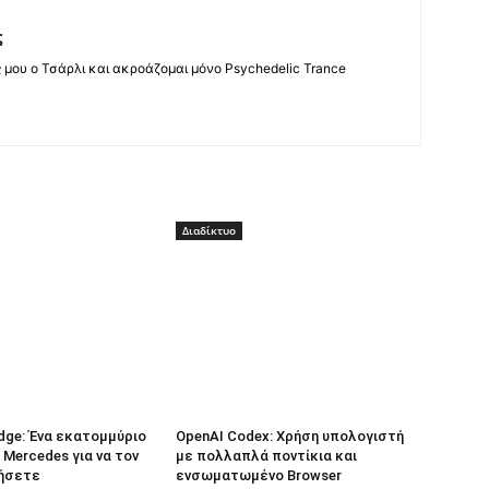
ς
ς μου ο Τσάρλι και ακροάζομαι μόνο Psychedelic Trance
Διαδίκτυο
dge: Ένα εκατομμύριο
OpenAI Codex: Χρήση υπολογιστή
 Mercedes για να τον
με πολλαπλά ποντίκια και
ήσετε
ενσωματωμένο Browser