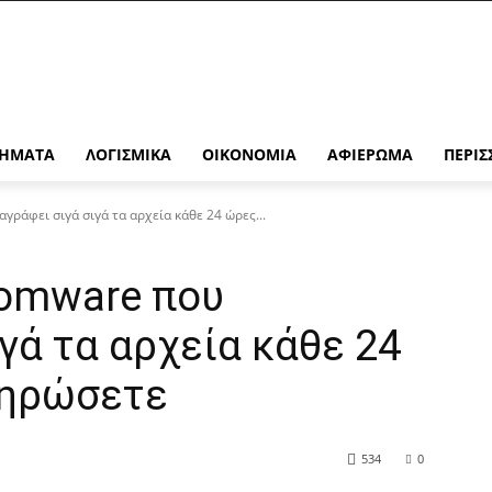
ΉΜΑΤΑ
ΛΟΓΙΣΜΙΚΆ
ΟΙΚΟΝΟΜΊΑ
ΑΦΙΈΡΩΜΑ
ΠΕΡΙΣ
γράφει σιγά σιγά τα αρχεία κάθε 24 ώρες...
somware που
ιγά τα αρχεία κάθε 24
ληρώσετε
534
0