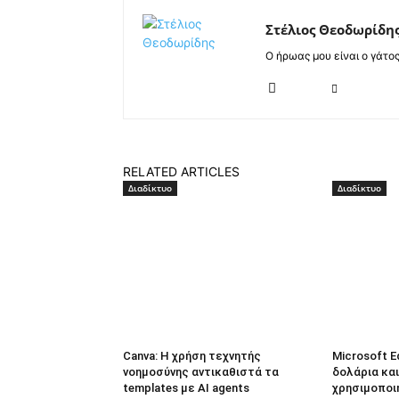
Στέλιος Θεοδωρίδη
Ο ήρωας μου είναι ο γάτο
RELATED ARTICLES
Διαδίκτυο
Διαδίκτυο
Canva: Η χρήση τεχνητής
Microsoft E
νοημοσύνης αντικαθιστά τα
δολάρια και
templates με AI agents
χρησιμοποι