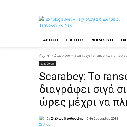
ΑΡΧΙΚΉ
ΕΙΔΉΣΕΙΣ
ΔΙΑΔΊΚΤΥΟ
ΟΧ
Αρχική
Διαδίκτυο
Scarabey: Το ransomware που δια
Διαδίκτυο
Scarabey: Το ran
διαγράφει σιγά σ
ώρες μέχρι να π
By
Στέλιος Θεοδωρίδης
5 Φεβρουαρίου 2018