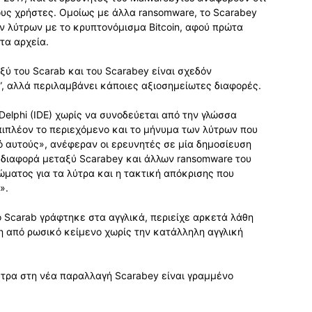
ους χρήστες. Ομοίως με άλλα ransomware, το Scarabey
ων λύτρων με το κρυπτονόμισμα Bitcoin, αφού πρώτα
τα αρχεία.
ύ του Scarab και του Scarabey είναι σχεδόν
al”, αλλά περιλαμβάνει κάποιες αξιοσημείωτες διαφορές.
elphi (IDE) χωρίς να συνοδεύεται από την γλώσσα
πιπλέον το περιεχόμενο και το μήνυμα των λύτρων που
ό αυτούς», ανέφεραν οι ερευνητές σε μία δημοσίευση
α διαφορά μεταξύ Scarabey και άλλων ransomware του
ώματος για τα λύτρα και η τακτική απόκρισης που
».
ό Scarab γράφτηκε στα αγγλικά, περιείχε αρκετά λάθη
η από ρωσικό κείμενο χωρίς την κατάλληλη αγγλική
λύτρα στη νέα παραλλαγή Scarabey είναι γραμμένο