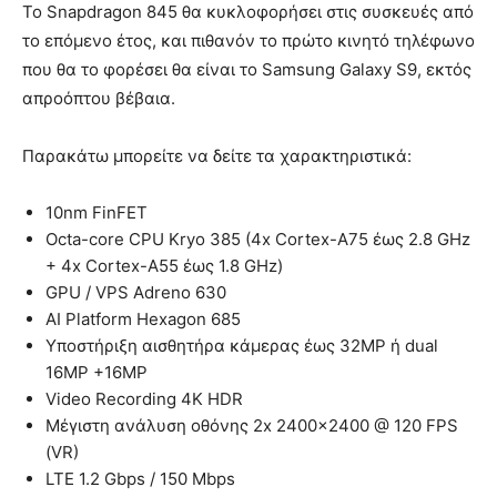
Το Snapdragon 845 θα κυκλοφορήσει στις συσκευές από
το επόμενο έτος, και πιθανόν το πρώτο κινητό τηλέφωνο
που θα το φορέσει θα είναι το Samsung Galaxy S9, εκτός
απροόπτου βέβαια.
Παρακάτω μπορείτε να δείτε τα χαρακτηριστικά:
10nm FinFET
Octa-core CPU Kryo 385 (4x Cortex-A75 έως 2.8 GHz
+ 4x Cortex-A55 έως 1.8 GHz)
GPU / VPS Adreno 630
AI Platform Hexagon 685
Υποστήριξη αισθητήρα κάμερας έως 32MP ή dual
16MP +16MP
Video Recording 4K HDR
Μέγιστη ανάλυση οθόνης 2x 2400×2400 @ 120 FPS
(VR)
LTE 1.2 Gbps / 150 Mbps