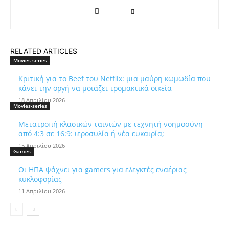
RELATED ARTICLES
Movies-series
Κριτική για το Beef του Netflix: μια μαύρη κωμωδία που
κάνει την οργή να μοιάζει τρομακτικά οικεία
18 Απριλίου 2026
Movies-series
Μετατροπή κλασικών ταινιών με τεχνητή νοημοσύνη
από 4:3 σε 16:9: ιεροσυλία ή νέα ευκαιρία;
15 Απριλίου 2026
Games
Οι ΗΠΑ ψάχνει για gamers για ελεγκτές εναέριας
κυκλοφορίας
11 Απριλίου 2026