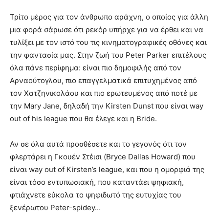
Τρίτο μέρος για τον άνθρωπο αράχνη, ο οποίος για άλλη
μια φορά σάρωσε ότι ρεκόρ υπήρχε για να έρθει και να
τυλίξει με τον ιστό του τις κινηματογραφικές οθόνες και
την φαντασία μας. Στην ζωή του Peter Parker επιτέλους
όλα πάνε περίφημα: είναι πιο δημοφιλής από τον
Αρναούτογλου, πιο επαγγελματικά επιτυχημένος από
τον Χατζηνικολάου και πιο ερωτευμένος από ποτέ με
την Mary Jane, δηλαδή την Kirsten Dunst που είναι way
out of his league που θα έλεγε και η Bride.
Αν σε όλα αυτά προσθέσετε και το γεγονός ότι τον
φλερτάρει η Γκουέν Στέισι (Bryce Dallas Howard) που
είναι way out of Kirsten’s league, και που η ομορφιά της
είναι τόσο εντυπωσιακή, που καταντάει ψηφιακή,
φτιάχνετε εύκολα το ψηφιδωτό της ευτυχίας του
ξενέρωτου Peter-spidey…