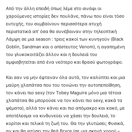
Από την άλλη επειδή όπως λέμε στο σινάφι οι
χαρούμενες ιστορίες δεν πουλάνε, πάνω που είναι τόσο
ευτυχής, του συμβαίνουν περισσότερα ατυχή
περιστατικά απ’ όσα θα συνέβαιναν στην τηλεοπτική
Λάμψη σε μια season : τρεις κακοί των κυνηγούν (Black
Goblin, Sandman και ο απίστευτος Venom), η αγαπημένη
του γλυκοκοιτάζει άλλον και η δουλειά του
αμφισβητείται από ένα νεότερο και θρασύ φωτογράφο.
Και σαν να μην έφταναν όλα αυτά, τον καλύπτει και μια
μαύρη χλαπάτσα που του τονώνει την αυτοπεποίθηση,
τον κάνει πιο sexy (τον Tobey Maguire μόνο μια τέτοια
χλαπάτσα θα μπορούσε να τον κάνει πιο sexy, κακά τα
ψέματα), αλλά τον κάνει και πιο απόμακρο και κακό, με
αποτέλεσμα να κινδυνεύει να χάσει την δουλειά, το
κορίτσι και τελικά τη ζωή του. Θα την γλυτώσει; Φυσικά,
αν και θα φτύσει την θεά Bryce (σε μια σκηνή χορού –