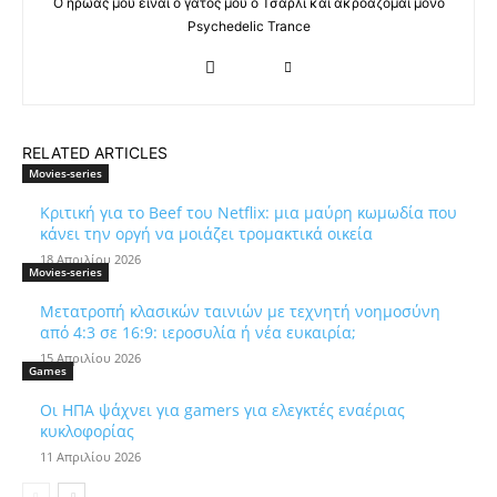
Ο ήρωας μου είναι ο γάτος μου ο Τσάρλι και ακροάζομαι μόνο
Psychedelic Trance
RELATED ARTICLES
Movies-series
Κριτική για το Beef του Netflix: μια μαύρη κωμωδία που
κάνει την οργή να μοιάζει τρομακτικά οικεία
18 Απριλίου 2026
Movies-series
Μετατροπή κλασικών ταινιών με τεχνητή νοημοσύνη
από 4:3 σε 16:9: ιεροσυλία ή νέα ευκαιρία;
15 Απριλίου 2026
Games
Οι ΗΠΑ ψάχνει για gamers για ελεγκτές εναέριας
κυκλοφορίας
11 Απριλίου 2026