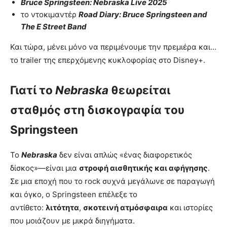
Bruce Springsteen: Nebraska Live 2025
το ντοκιμαντέρ
Road Diary: Bruce Springsteen and
The E Street Band
Και τώρα, μένει μόνο να περιμένουμε την πρεμιέρα και…
το trailer της επερχόμενης κυκλοφορίας στο Disney+.
Γιατί το
Nebraska
θεωρείται
σταθμός στη δισκογραφία του
Springsteen
Το
Nebraska
δεν είναι απλώς «ένας διαφορετικός
δίσκος»—είναι μια
στροφή αισθητικής και αφήγησης
.
Σε μια εποχή που το rock συχνά μεγάλωνε σε παραγωγή
και όγκο, ο Springsteen επέλεξε το
αντίθετο:
λιτότητα
,
σκοτεινή ατμόσφαιρα
και ιστορίες
που μοιάζουν με μικρά διηγήματα.