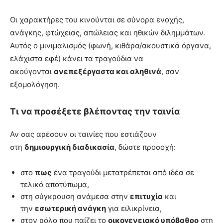
Οι χαρακτήρες του κινούνται σε σύνορα ενοχής,
ανάγκης, φτώχειας, απώλειας και ηθικών διλημμάτων.
Αυτός ο μινιμαλισμός (φωνή, κιθάρα/ακουστικά όργανα,
ελάχιστα εφέ) κάνει τα τραγούδια να
ακούγονται
ανεπεξέργαστα και αληθινά
, σαν
εξομολόγηση.
Τι να προσέξετε βλέποντας την ταινία
Αν σας αρέσουν οι ταινίες που εστιάζουν
στη
δημιουργική διαδικασία
, δώστε προσοχή:
στο
πως
ένα τραγούδι μετατρέπεται από ιδέα σε
τελικό αποτύπωμα,
στη σύγκρουση ανάμεσα στην
επιτυχία
και
την
εσωτερική ανάγκη
για ειλικρίνεια,
στον ρόλο που παίζει το
οικογενειακό υπόβαθρο
στη