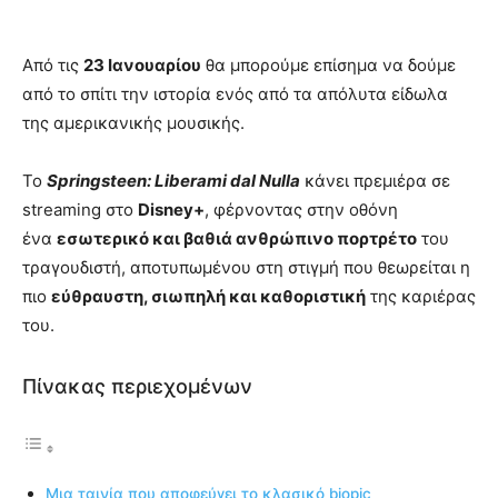
Από τις
23 Ιανουαρίου
θα μπορούμε επίσημα να δούμε
από το σπίτι την ιστορία ενός από τα απόλυτα είδωλα
της αμερικανικής μουσικής.
Το
Springsteen: Liberami dal Nulla
κάνει πρεμιέρα σε
streaming στο
Disney+
, φέρνοντας στην οθόνη
ένα
εσωτερικό και βαθιά ανθρώπινο πορτρέτο
του
τραγουδιστή, αποτυπωμένου στη στιγμή που θεωρείται η
πιο
εύθραυστη, σιωπηλή και καθοριστική
της καριέρας
του.
Πίνακας περιεχομένων
Μια ταινία που αποφεύγει το κλασικό biopic