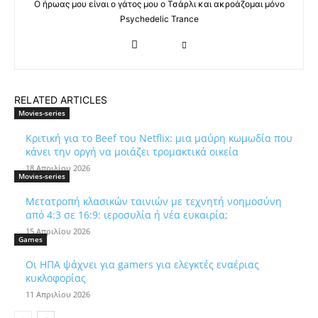
Ο ήρωας μου είναι ο γάτος μου ο Τσάρλι και ακροάζομαι μόνο
Psychedelic Trance
RELATED ARTICLES
Movies-series
Κριτική για το Beef του Netflix: μια μαύρη κωμωδία που
κάνει την οργή να μοιάζει τρομακτικά οικεία
18 Απριλίου 2026
Movies-series
Μετατροπή κλασικών ταινιών με τεχνητή νοημοσύνη
από 4:3 σε 16:9: ιεροσυλία ή νέα ευκαιρία;
15 Απριλίου 2026
Games
Οι ΗΠΑ ψάχνει για gamers για ελεγκτές εναέριας
κυκλοφορίας
11 Απριλίου 2026