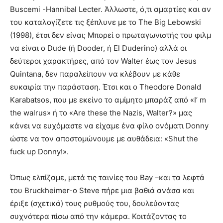
Buscemi -Hannibal Lecter. Άλλωστε, ό,τι αμαρτίες και αν
του καταλογίζετε τις ξέπλυνε με το The Big Lebowski
(1998), έτσι δεν είναι; Μπορεί ο πρωταγωνιστής του φιλμ
να είναι ο Dude (ή Dooder, ή El Duderino) αλλά οι
δεύτεροι χαρακτήρες, από τον Walter έως τον Jesus
Quintana, δεν παραλείπουν να κλέβουν με κάθε
ευκαιρία την παράσταση. Έτσι και ο Theodore Donald
Karabatsos, που με εκείνο το αμίμητο μπαράζ από «I’ m
the walrus» ή το «Are these the Nazis, Walter?» μας
κάνει να ευχόμαστε να είχαμε ένα φίλο ονόματι Donny
ώστε να τον αποστομώνουμε με αυθάδεια: «Shut the
fuck up Donny!».
Όπως ελπίζαμε, μετά τις ταινίες του Bay –και τα λεφτά
του Bruckheimer-o Steve πήρε μια βαθιά ανάσα και
έριξε (σχετικά) τους ρυθμούς του, δουλεύοντας
συχνότερα πίσω από την κάμερα. Κοιτάζοντας το