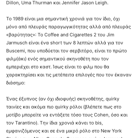
Dillon, Uma Thurman και Jennifer Jason Leigh.
To 1989 είναι μια σημαντική χρονιά για τον ίδιο, όχι
μόνο από πλευράς παραγωγικότητας αλλά από πλευράς
«βαρύτητας»: Το Coffee and Cigarettes 2 του Jim
Jarmusch είναι ένα short των 8 λεπτών αλλά για τον
Buscemi, που υποδύεται τον σερβιτόρο, είναι το πρώτο
φιλμ(άκι) ενός σημαντικού σκηνοθέτη που τον
εμπεριέχει στο καστ. Ίσως είναι το φιλμ που θα
χαρακτηρίσει και τις μετέπειτα επιλογές που τον έκαναν
διάσημο:
Ένας έξυπνος (αν όχι ιδιοφυής) σκηνοθέτης, quirky
ταινίες και ακόμα πιο quirky ρόλοι (βλέπετε πως στο
μοτίβο μπορείτε να εντάξετε τόσο τους Cohen, όσο και
τον Tarantino). Tην ίδια χρονιά κάνει το bis,
εμφανιζόμενος και σε ένα μικρό ρόλο στο New York