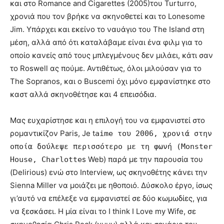
και στο Romance and Cigarettes (2005)του Turturro,
χρονιά που τον βρήκε να σκηνοθετεί και το Lonesome
Jim. Υπάρχει και εκείνο το ναυάγιο του The Island στη
μέση, αλλά από ότι καταλάβαμε είναι ένα φιλμ για το
οποίο κανείς από τους μπλεγμένους δεν μιλάει, κάτι σαν
το Roswell ας πούμε. Αντιθέτως, όλοι μιλούσαν για το
The Sopranos, και ο Buscemi όχι μόνο εμφανίστηκε στο
καστ αλλά σκηνοθέτησε και 4 επεισόδια.
Μας ευχαρίστησε και η επιλογή του να εμφανιστεί στο
ρομαντικίζον Paris, Je t
aime του 2006, χρονιά στην
οποία δούλεψε περισσότερο με τη φωνή (Monster
s Web) παρά με την παρουσία του
House, Charlotte
(Delirious) ενώ στο Interview, ως σκηνοθέτης κάνει την
Sienna Miller να μοιάζει με ηθοποιό. Δύσκολο έργο, ίσως
γι’αυτό να επέλεξε να εμφανιστεί σε δύο κωμωδίες, για
να ξεσκάσει. Η μία είναι το I think I Love my Wife, σε