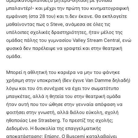
αμερικανοιρλανδέζα μητέρα-δηλαδή με γονίδια
μπαλαντέρ!- και μέχρι την πρώτη του κινηματογραφική
εμφάνιση (στα 28 του) και τι δεν έκανε. Θα εκπλαγείτε
μαθαίνοντας πως ο Steve, ανάμεσα σε όλες τις
υπόλοιπες σχολικές δραστηριότητες, ήταν μέλος της
ομάδας πάλης του γυμνασίου Valley Stream Central, ενώ
φυσικά δεν παρέλειψε να γραφτεί και στην θεατρική
ομάδα.
Μπορεί η αθλητική του καριέρα να μην του φάνηκε
χρήσιμη στην υποκριτική (δεν έγινε Van Damme δηλαδή)
λόγω και του ότι συνέχισε να έχει τον σωματότυπο
μπαγκέτας, αλλά η θητεία του στην θεατρική ομάδα
ήταν αυτή που τον ώθησε στην γενναία απόφαση να
φοιτήσει στην γνωστή, αλλά διόλου εύκολη, σχολή
ηθοποιίας Lee Strasberg. To πρεστίζ της σχολής;
Δεδομένο. Η δυσκολία της επαγγελματικής
αποκατάστασης; Επίσης. Ο Buscemi καταλαβαίνει