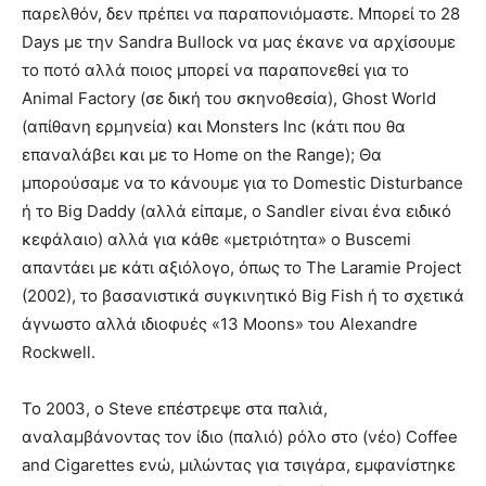
παρελθόν, δεν πρέπει να παραπονιόμαστε. Μπορεί το 28
Days με την Sandra Bullock να μας έκανε να αρχίσουμε
το ποτό αλλά ποιος μπορεί να παραπονεθεί για το
Animal Factory (σε δική του σκηνοθεσία), Ghost World
(απίθανη ερμηνεία) και Monsters Inc (κάτι που θα
επαναλάβει και με το Home on the Range); Θα
μπορούσαμε να το κάνουμε για το Domestic Disturbance
ή το Big Daddy (αλλά είπαμε, ο Sandler είναι ένα ειδικό
κεφάλαιο) αλλά για κάθε «μετριότητα» ο Buscemi
απαντάει με κάτι αξιόλογο, όπως το The Laramie Project
(2002), το βασανιστικά συγκινητικό Big Fish ή το σχετικά
άγνωστο αλλά ιδιοφυές «13 Μoons» του Alexandre
Rockwell.
To 2003, ο Steve επέστρεψε στα παλιά,
αναλαμβάνοντας τον ίδιο (παλιό) ρόλο στο (νέο) Coffee
and Cigarettes ενώ, μιλώντας για τσιγάρα, εμφανίστηκε