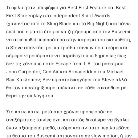
Το φιλμ ήταν υποψήφιο για Best First Feature και Best
First Screenplay στα Independent Spirit Awards
(χάνοντας από το Sling Blade και το Big Night) και πάνω
εκεί που είμαστε έτοιμοι να ζητήσουμε από τον Buscemi
να αφιερωθεί περισσότερο στην καριέρα του σκηνοθέτη,
ο Steve απαντάει με μια τριάδα ταινιών που ακόμα και
σήμερα ντρεπόμαστε να παραδεχτούμε δημοσίως πως
δεν τις χάνουμε ποτέ: Escape from L.A. του μαέστρου
John Carpenter, Con Air και Armageddon του Michael
Bay. Kαι λοιπόν; Δεν είμαστε δικηγόροι του Steve αλλά
θα τον υποστηρίξουμε απέναντι σε κάθε κακοήθεια με
θέμα την επιλογή του.
Στο κάτω κάτω, μετά από χρόνια προσφοράς σε
ανεξάρτητες ταινίες έχει και αυτός δικαίωμα να βγάλει
έναν αξιοπρεπή μισθό, ακόμα και αν αυτό περιλαμβάνει
το θέαμα του Buscemi αστροναύτη σε slow motion, ή τον