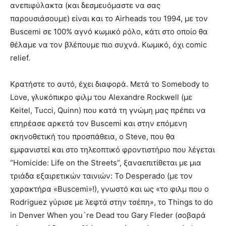
ανεπιφύλακτα (και δεσμευόμαστε να σας
παρουσιάσουμε) είναι και το Airheads του 1994, με τον
Buscemi σε 100% αγνό κωμικό ρόλο, κάτι στο οποίο θα
θέλαμε να τον βλέπουμε πιο συχνά. Κωμικό, όχι comic
relief.
Κρατήστε το αυτό, έχει διαφορά. Μετά το Somebody to
Love, γλυκόπικρο φιλμ του Alexandre Rockwell (με
Keitel, Tucci, Quinn) που κατά τη γνώμη μας πρέπει να
επηρέασε αρκετά τον Buscemi και στην επόμενη
σκηνοθετική του προσπάθεια, ο Steve, που θα
εμφανιστεί και στο τηλεοπτικό φροντιστήριο που λέγεται
“Homicide: Life on the Streets”, ξαναεπιτίθεται με μια
τριάδα εξαιρετικών ταινιών: To Desperado (με τον
χαρακτήρα «Buscemi»!), γνωστό και ως «το φιλμ που ο
Rodriguez γύρισε με λεφτά στην τσέπη», το Things to do
in Denver When you`re Dead του Gary Fleder (σοβαρά