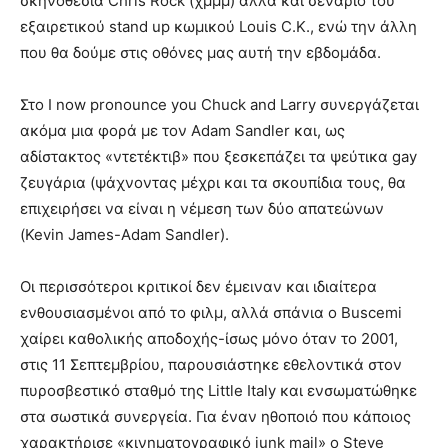
σκηνοθεσία Chris Rock (χμμμ) αλλά και σενάριο του
εξαιρετικού stand up κωμικού Louis C.K., ενώ την άλλη
που θα δούμε στις οθόνες μας αυτή την εβδομάδα.
Στο I now pronounce you Chuck and Larry συνεργάζεται
ακόμα μια φορά με τον Adam Sandler και, ως
αδίστακτος «ντετέκτιβ» που ξεσκεπάζει τα ψεύτικα gay
ζευγάρια (ψάχνοντας μέχρι και τα σκουπίδια τους, θα
επιχειρήσει να είναι η νέμεση των δύο απατεώνων
(Kevin James-Adam Sandler).
Οι περισσότεροι κριτικοί δεν έμειναν και ιδιαίτερα
ενθουσιασμένοι από το φιλμ, αλλά σπάνια ο Buscemi
χαίρει καθολικής αποδοχής-ίσως μόνο όταν το 2001,
στις 11 Σεπτεμβρίου, παρουσιάστηκε εθελοντικά στον
πυροσβεστικό σταθμό της Little Italy και ενσωματώθηκε
στα σωστικά συνεργεία. Για έναν ηθοποιό που κάποιος
χαρακτήρισε «κινηματογραφικό junk mail» ο Steve