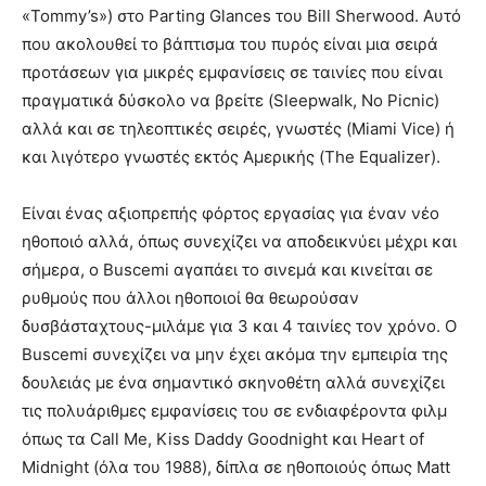
«Tommy’s») στο Parting Glances του Bill Sherwood. Αυτό
που ακολουθεί το βάπτισμα του πυρός είναι μια σειρά
προτάσεων για μικρές εμφανίσεις σε ταινίες που είναι
πραγματικά δύσκολο να βρείτε (Sleepwalk, No Picnic)
αλλά και σε τηλεοπτικές σειρές, γνωστές (Miami Vice) ή
και λιγότερο γνωστές εκτός Αμερικής (The Equalizer).
Είναι ένας αξιοπρεπής φόρτος εργασίας για έναν νέο
ηθοποιό αλλά, όπως συνεχίζει να αποδεικνύει μέχρι και
σήμερα, ο Buscemi αγαπάει το σινεμά και κινείται σε
ρυθμούς που άλλοι ηθοποιοί θα θεωρούσαν
δυσβάσταχτους-μιλάμε για 3 και 4 ταινίες τον χρόνο. Ο
Buscemi συνεχίζει να μην έχει ακόμα την εμπειρία της
δουλειάς με ένα σημαντικό σκηνοθέτη αλλά συνεχίζει
τις πολυάριθμες εμφανίσεις του σε ενδιαφέροντα φιλμ
όπως τα Call Me, Kiss Daddy Goodnight και Heart of
Midnight (όλα του 1988), δίπλα σε ηθοποιούς όπως Matt