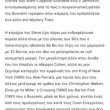
Stories των Allen-Coppola-Scorsese ενώ ο Jarmusch,
εντυπωσιασμένος από το πώς η σουρεαλιστική φάτσα
του Buscemi «γράφει» στην κάμερα, του εμπιστεύεται
ένα ρόλο στο Mystery Train.
H καριέρα του Steve έχει πάρει μια ενδιαφέρουσα
πορεία αλλά είναι με την έλευση των 90’s που ο
ταλαντούχος ηθοποιός θα δει την τύχη να του χαμογελά
με 32 δόντια, και τον ίδιο να μετατρέπεται σε cult
σινεματική μορφή. Τον μεγαλύτερο ρόλο στην άνοδό
του τον έπαιξαν οι αδερφοί Cohen, αλλά ας μην
ξεχνάμε καταρχήν την εμφάνισή του στο King of New
York (1990) του Abel Ferrara, μια ταινία που συν τοις
άλλοις μετέτρεψε σε ημίθεο και τον Christopher Walken.
Eίναι με τα Miller`s Crossing (1990) και Barton Fink
(1991) που ο Buscemi, μέσα σε δύο χρόνια, γίνεται ένας
από τους προάγγελους του κατά τους Coen Ευαγγελίου,
μπαίνοντας στην προσωπική φρουρά ταλέντου των δύο