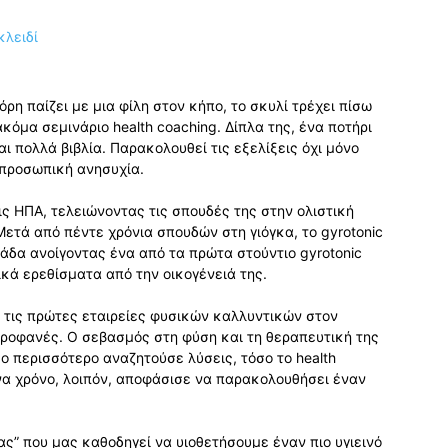
ρη παίζει µε µια φίλη στον κήπο, το σκυλί τρέχει πίσω
κόµα σεµινάριο health coaching. Δίπλα της, ένα ποτήρι
 πολλά βιβλία. Παρακολουθεί τις εξελίξεις όχι µόνο
 προσωπική ανησυχία.
ις ΗΠΑ, τελειώνοντας τις σπουδές της στην ολιστική
Μετά από πέντε χρόνια σπουδών στη γιόγκα, το gyrotonic
λάδα ανοίγοντας ένα από τα πρώτα στούντιο gyrotonic
ικά ερεθίσµατα από την οικογένειά της.
πό τις πρώτες εταιρείες φυσικών καλλυντικών στον
ροφανές. Ο σεβασµός στη φύση και τη θεραπευτική της
 περισσότερο αναζητούσε λύσεις, τόσο το health
να χρόνο, λοιπόν, αποφάσισε να παρακολουθήσει έναν
ίας” που µας καθοδηγεί να υιοθετήσουµε έναν πιο υγιεινό