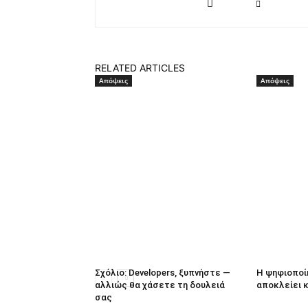
RELATED ARTICLES
Απόψεις
Απόψεις
Σχόλιο: Developers, ξυπνήστε —
Η ψηφιοποί
αλλιώς θα χάσετε τη δουλειά
αποκλείει 
σας