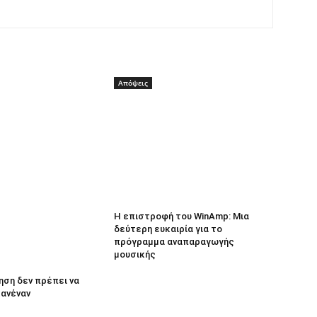
Απόψεις
Η επιστροφή του WinAmp: Μια
δεύτερη ευκαιρία για το
πρόγραμμα αναπαραγωγής
μουσικής
ηση δεν πρέπει να
κανέναν