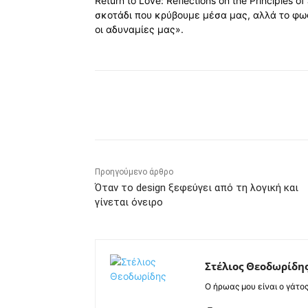
Return to Love: Reflections on the Principles o
σκοτάδι που κρύβουµε µέσα µας, αλλά το φως.
οι αδυναµίες µας».
Κοινοποίηση
Προηγούμενο άρθρο
Όταν το design ξεφεύγει από τη λογική και
γίνεται όνειρο
Στέλιος Θεοδωρίδη
Ο ήρωας μου είναι ο γάτο