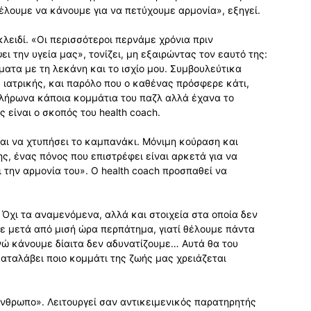
θέλουµε να κάνουµε για να πετύχουµε αρµονία», εξηγεί.
 κλειδί. «Οι περισσότεροι περνάµε χρόνια πριν
 την υγεία µας», τονίζει, µη εξαιρώντας τον εαυτό της:
ατα µε τη λεκάνη και το ισχίο µου. Συµβουλεύτικα
 ιατρικής, και παρόλο που ο καθένας πρόσφερε κάτι,
πλήρωνα κάποια κοµµάτια του παζλ αλλά έχανα το
 είναι ο σκοπός του health coach.
ται να χτυπήσει το καµπανάκι. Μόνιµη κούραση και
ς, ένας πόνος που επιστρέφει είναι αρκετά για να
ι την αρµονία του». Ο health coach προσπαθεί να
. Όχι τα αναµενόµενα, αλλά και στοιχεία στα οποία δεν
ε µετά από µισή ώρα περπάτηµα, γιατί θέλουµε πάντα
 ενώ κάνουµε δίαιτα δεν αδυνατίζουµε… Αυτά θα του
αταλάβει ποιο κοµµάτι της ζωής µας χρειάζεται
άνθρωπο». Λειτουργεί σαν αντικειµενικός παρατηρητής