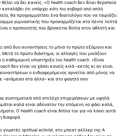
θέλει να δει κανείς. «Ο health coach δεν δίνει θεραπεία
ν καταλάβει ότι υπάρχει κάτι πιο σοβαρό από απλή
εία, θα προγραµµατίσει ένα διαιτολόγιο που να ταιριάζει
όγραµµα γυµναστικής που προσαρµόζεται στα πέντε λεπτά
ίναι ο προπονητής που βρίσκεται δίπλα στον αθλητή και
ει από δυο συναντήσεις το µήνα το πρώτο εξάµηνο και
 Μετά το πρώτο διάστηµα, οι αλλαγές που µοιάζουν
 η καθηµερινή υποστήριξη του health coach. «Είναι
oach δεν είναι να χάσει κανείς κιλά –εκτός κι αν είναι
ν συναντήσεων ο ενδιαφερόµενος αρνείται από µόνος να
σε –ανάµεσα στα άλλα– και στο φαγητό σαν
ίται συστηµατικά από στελέχη επιχειρήσεων µε υψηλά
µάται καλά είναι αδύνατον την επόµενη να φάει καλά,
ήµατα. Ο health coach είναι δίπλα του για να λύσει αυτά
η διαφορά.
ο γνωστές spiritual activist, στο µπεστ σέλλερ της A