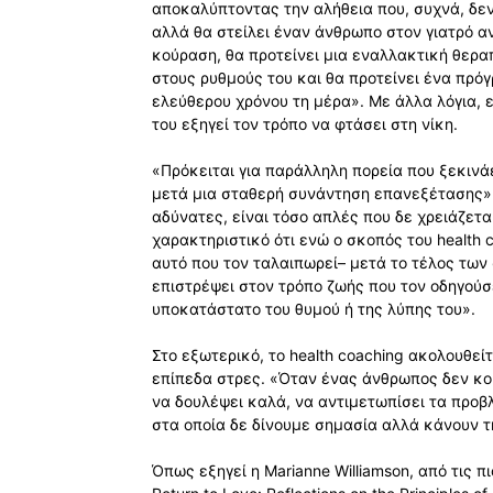
αποκαλύπτοντας την αλήθεια που, συχνά, δεν 
αλλά θα στείλει έναν άνθρωπο στον γιατρό α
κούραση, θα προτείνει µια εναλλακτική θεραπ
στους ρυθµούς του και θα προτείνει ένα πρ
ελεύθερου χρόνου τη µέρα». Με άλλα λόγια, ε
του εξηγεί τον τρόπο να φτάσει στη νίκη.
«Πρόκειται για παράλληλη πορεία που ξεκινά
µετά µια σταθερή συνάντηση επανεξέτασης».
αδύνατες, είναι τόσο απλές που δε χρειάζεται
χαρακτηριστικό ότι ενώ o σκοπός του health c
αυτό που τον ταλαιπωρεί– µετά το τέλος τω
επιστρέψει στον τρόπο ζωής που τον οδηγού
υποκατάστατο του θυµού ή της λύπης του».
Στο εξωτερικό, το health coaching ακολουθε
επίπεδα στρες. «Όταν ένας άνθρωπος δεν κοι
να δουλέψει καλά, να αντιµετωπίσει τα προβλ
στα οποία δε δίνουµε σηµασία αλλά κάνουν τ
Όπως εξηγεί η Marianne Williamson, από τις πι