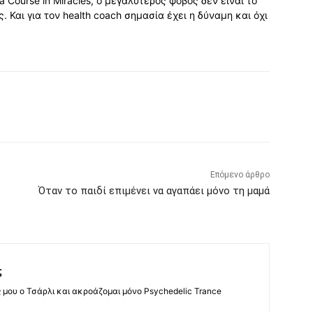
f a Course in Miracles, ο µεγαλύτερος φόβος δεν είναι το
 Και για τον health coach σηµασία έχει η δύναµη και όχι
Επόμενο άρθρο
Όταν το παιδί επιμένει να αγαπάει μόνο τη μαμά
ς
ς μου ο Τσάρλι και ακροάζομαι μόνο Psychedelic Trance