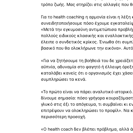
τρόπο ζωής. Μας στηρίζει στις αλλαγές που 
Για το health coaching η αρµονία είναι η λέξη
συνειδητοποιήσουµε πόσο έχουµε εγκαταλείψει
«Μετά την εγκυµοσύνη αντιµετώπισα προβλήµ
πολλούς ειδικούς κλασικής και εναλλακτικής
έλειπε ο συνδετικός κρίκος. Ένιωθα ότι συµ
βασικό που θα ολοκλήρωνε την εικόνα». Αυτός
«Για να ζητήσουµε τη βοήθειά του δε χρειάζε
αϋπνία, αδυναµία στο φαγητό ή έλλειψη όρεξη
καταλάβει κανείς ότι ο οργανισµός έχει χάσε
συµπληρώσει τα κενά.
«Το πρώτο είναι να πάρει αναλυτικό ιστορικό
δίνουµε σηµασία: πόσο γρήγορα κουραζόµαστ
γλυκό στις έξι το απόγευµα, τι συµβαίνει κι
επιτρέψουν να ολοκληρώσει το προφίλ». Να κ
περισσότερη προσοχή.
«Ο health coach δεν βλέπει πρόβληµα, αλλά 