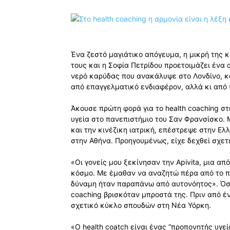
Ένα ζεστό µαγιάτικο απόγευµα, η µικρή της κό
τους και η Σοφία Πετρίδου προετοιµάζει ένα α
νερό καρύδας που ανακάλυψε στο Λονδίνο, και
από επαγγελµατικό ενδιαφέρον, αλλά κι από
Άκουσε πρώτη φορά για το health coaching στ
υγεία στο πανεπιστήµιο του Σαν Φρανσίσκο. 
και την κινέζικη ιατρική, επέστρεψε στην Ελ
στην Αθήνα. Προηγουµένως, είχε δεχθεί σχετ
«Οι γονείς µου ξεκίνησαν την Apivita, µια α
κόσµο. Με έµαθαν να αναζητώ πέρα από το π
δύναµη ήταν παραπάνω από αυτονόητος». Όσο
coaching βρισκόταν µπροστά της. Πριν από έ
σχετικό κύκλο σπουδών στη Nέα Υόρκη.
«Ο health coatch είναι ένας “προπονητής υγε