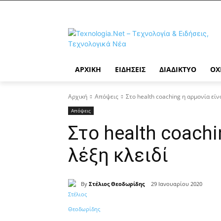
ΑΡΧΙΚΉ
ΕΙΔΉΣΕΙΣ
ΔΙΑΔΊΚΤΥΟ
ΟΧ
Αρχική
Απόψεις
Στο health coaching η αρµονία είνα
Απόψεις
Στο health coachi
λέξη κλειδί
By
Στέλιος Θεοδωρίδης
29 Ιανουαρίου 2020
Κοινοποίηση