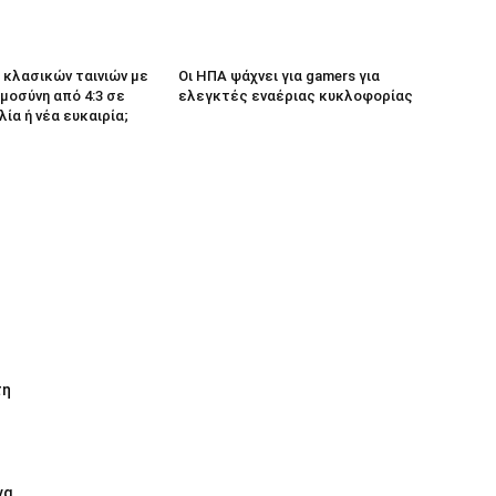
κλασικών ταινιών με
Οι ΗΠΑ ψάχνει για gamers για
μοσύνη από 4:3 σε
ελεγκτές εναέριας κυκλοφορίας
λία ή νέα ευκαιρία;
τη
να