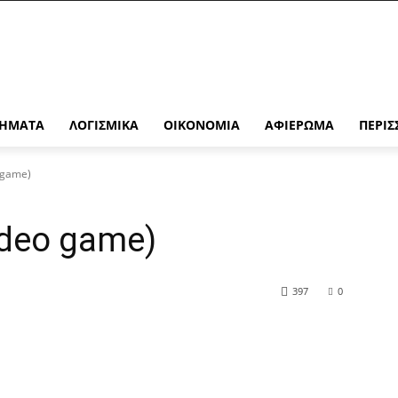
ΉΜΑΤΑ
ΛΟΓΙΣΜΙΚΆ
ΟΙΚΟΝΟΜΊΑ
ΑΦΙΈΡΩΜΑ
ΠΕΡΙΣ
o game)
video game)
397
0