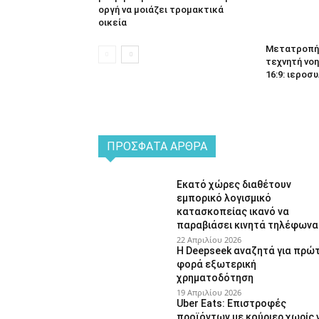
οργή να μοιάζει τρομακτικά
οικεία
Μετατροπή 
τεχνητή νοη
16:9: ιεροσυ
ΠΡΌΣΦΑΤΑ ΆΡΘΡΑ
Εκατό χώρες διαθέτουν
εμπορικό λογισμικό
κατασκοπείας ικανό να
παραβιάσει κινητά τηλέφωνα
22 Απριλίου 2026
Η Deepseek αναζητά για πρώ
φορά εξωτερική
χρηματοδότηση
19 Απριλίου 2026
Uber Eats: Επιστροφές
προϊόντων με κούριερ χωρίς 