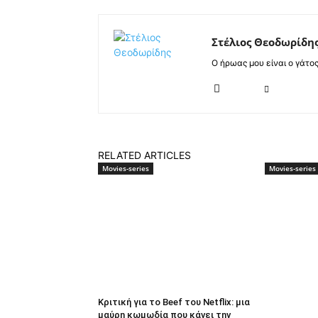
Στέλιος Θεοδωρίδη
Ο ήρωας μου είναι ο γάτο
RELATED ARTICLES
Movies-series
Movies-series
Κριτική για το Beef του Netflix: μια
μαύρη κωμωδία που κάνει την