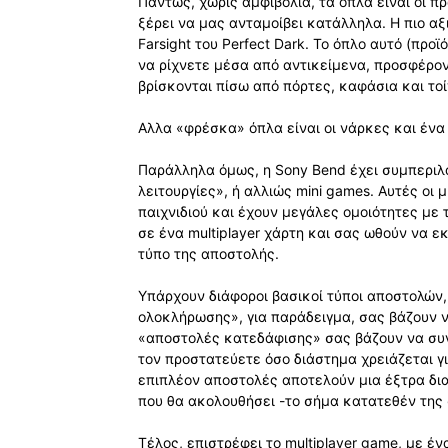
Πάντως, χωρίς αμφιβολία, τα όπλα είναι οι πρ
ξέρει να μας ανταμοίβει κατάλληλα. Η πιο αξ
Farsight του Perfect Dark. Το όπλο αυτό (προ
να ρίχνετε μέσα από αντικείμενα, προσφέρο
βρίσκονται πίσω από πόρτες, καφάσια και τοί
Αλλα «φρέσκα» όπλα είναι οι νάρκες και ένα
Παράλληλα όμως, η Sony Bend έχει συμπεριλά
λειτουργίες», ή αλλιώς mini games. Αυτές οι 
παιχνιδιού και έχουν μεγάλες ομοιότητες με τι
σε ένα multiplayer χάρτη και σας ωθούν να 
τύπο της αποστολής.
Υπάρχουν διάφοροι βασικοί τύποι αποστολών,
ολοκλήρωσης», για παράδειγμα, σας βάζουν ν
«αποστολές κατεδάφισης» σας βάζουν να συν
τον προστατεύετε όσο διάστημα χρειάζεται γι
επιπλέον αποστολές αποτελούν μια έξτρα δια
που θα ακολουθήσει -το σήμα κατατεθέν της 
Τέλος, επιστρέφει το multiplayer game, με έ