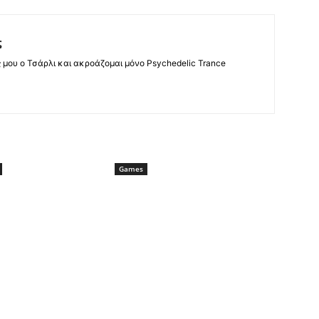
ς
ς μου ο Τσάρλι και ακροάζομαι μόνο Psychedelic Trance
Games