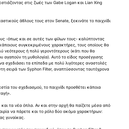
 εστιάζοντας στις ζωές των Gabe Logan και Lian Xing
αστικούς άθλους τους στον Senate, ξεκινάτε το παιχνίδι
ους -όπως και σε αυτές των φίλων τους- καλύπτοντας
 κάποιους συγκεκριμένους χαρακτήρες, τους οποίους θα
λύ νεότερους ή πολύ γεροντότερους (κάτι που θα
ου αγαπούν τη μυθολογία). Αυτό το είδος προσέγγισης
 να σχεδιάσει τα επίπεδα με πολύ λιγότερες αναστολές
στη σειρά των Syphon Filter, αναπτύσσοντας ταυτόχρονα
στία του σχεδιασμού, το παιχνίδι προσθέτει κάποια
ταγή».
ς και τα νέα όπλα. Αν και στην αρχή θα παίζετε μέσα από
καιρία να πάρετε και το ρόλο δύο ακόμα χαρακτήρων:
ιας γυναίκας.