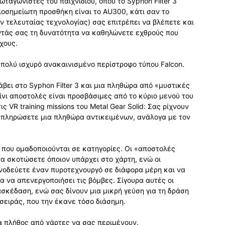
ωταγωνιστές του παιχνιδιού, όπου το Syphon Filter 3
ιοσημείωτη προσθήκη είναι το AU300, κάτι σαν το
ϊόν τελευταίας τεχνολογίας) σας επιτρέπει να βλέπετε και
ντάς σας τη δυνατότητα να καθηλώνετε εχθρούς που
χους.
 πολύ ισχυρό ανακαινισμένο περίστροφο τύπου Falcon.
βει στο Syphon Filter 3 και μια πληθώρα από «μυστικές
μίνι αποστολές είναι προσβάσιμες από το κύριο μενού του
ς VR training missions του Metal Gear Solid: Σας ρίχνουν
εκπληρώσετε μια πληθώρα αντικειμένων, ανάλογα με τον
 που ομαδοποιούνται σε κατηγορίες. Οι «αποστολές
α σκοτώσετε όποιον υπάρχει στο χάρτη, ενώ οι
οδεύετε έναν πυροτεχνουργό σε διάφορα μέρη και να
α να απενεργοποιήσει τις βόμβες. Σίγουρα αυτές οι
σκέδαση, ενώ σας δίνουν μια μικρή γεύση για τη δράση
σειράς, που την έκανε τόσο διάσημη.
να πλήθος από χάρτες να σας περιμένουν.