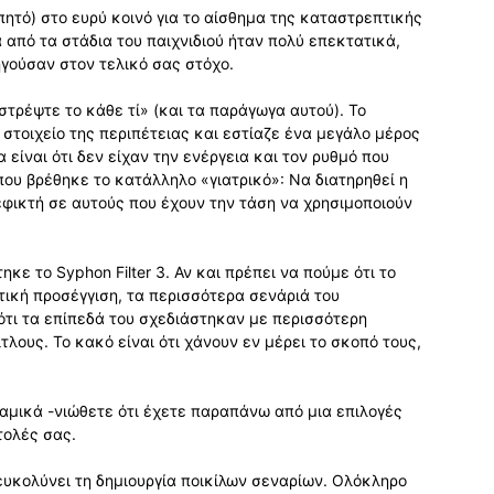
απητό) στο ευρύ κοινό για το αίσθημα της καταστρεπτικής
από τα στάδια του παιχνιδιού ήταν πολύ επεκτατικά,
γούσαν στον τελικό σας στόχο.
στρέψτε το κάθε τί» (και τα παράγωγα αυτού). Το
στοιχείο της περιπέτειας και εστίαζε ένα μεγάλο μέρος
α είναι ότι δεν είχαν την ενέργεια και τον ρυθμό που
που βρέθηκε το κατάλληλο «γιατρικό»: Να διατηρηθεί η
εφικτή σε αυτούς που έχουν την τάση να χρησιμοποιούν
ηκε το Syphon Filter 3. Αν και πρέπει να πούμε ότι το
ετική προσέγγιση, τα περισσότερα σενάριά του
 ότι τα επίπεδά του σχεδιάστηκαν με περισσότερη
τλους. Το κακό είναι ότι χάνουν εν μέρει το σκοπό τους,
υναμικά -νιώθετε ότι έχετε παραπάνω από μια επιλογές
τολές σας.
ιευκολύνει τη δημιουργία ποικίλων σεναρίων. Ολόκληρο