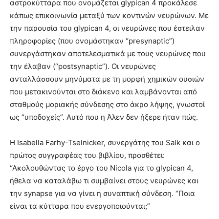
αστροκύτταρα που ονομάζεται glypican 4 προκάλεσε
κάπως επικοινωνία μεταξύ των κοντινών νευρώνων. Με
την παρουσία του glypican 4, οι νευρώνες που έστειλαν
πληροφορίες (που ονομάστηκαν “presynaptic”)
συνεργάστηκαν αποτελεσματικά με τους νευρώνες που
την έλαβαν (“postsynaptic”). Οι νευρώνες
ανταλλάσσουν μηνύματα με τη μορφή χημικών ουσιών
που μετακινούνται στο διάκενο και λαμβάνονται από
σταθμούς μοριακής σύνδεσης στο άκρο λήψης, γνωστοί
ως “υποδοχείς”. Αυτό που η Άλεν δεν ήξερε ήταν πώς.
Η Isabella Farhy-Tselnicker, συνεργάτης του Salk και ο
πρώτος συγγραφέας του βιβλίου, προσθέτει:
“Ακολουθώντας το έργο του Nicola για το glypican 4,
ήθελα να καταλάβω τι συμβαίνει στους νευρώνες και
την synapse για να γίνει η συναπτική σύνδεση. “Ποια
είναι τα κύτταρα που ενεργοποιούνται;”