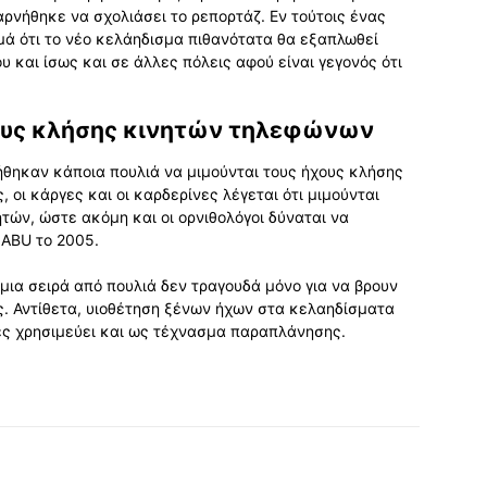
αρνήθηκε να σχολιάσει το ρεπορτάζ. Εν τούτοις ένας
μά ότι το νέο κελάηδισμα πιθανότατα θα εξαπλωθεί
υ και ίσως και σε άλλες πόλεις αφού είναι γεγονός ότι
χους κλήσης κινητών τηλεφώνων
ήθηκαν κάποια πουλιά να μιμούνται τους ήχους κλήσης
 οι κάργες και οι καρδερίνες λέγεται ότι μιμούνται
τών, ώστε ακόμη και οι ορνιθολόγοι δύναται να
NABU το 2005.
ια σειρά από πουλιά δεν τραγουδά μόνο για να βρουν
ς. Αντίθετα, υιοθέτηση ξένων ήχων στα κελαηδίσματα
ρές χρησιμεύει και ως τέχνασμα παραπλάνησης.