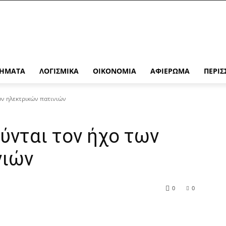
ΉΜΑΤΑ
ΛΟΓΙΣΜΙΚΆ
ΟΙΚΟΝΟΜΊΑ
ΑΦΙΈΡΩΜΑ
ΠΕΡΙΣ
ων ηλεκτρικών πατινιών
ύνται τον ήχο των
νιών
0
0