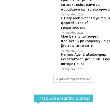
εμπορικό λογισμικό
κατασκοπείας ικανό να
παραβιάσει κινητά τηλέφωνα
22 Απριλίου 2026
Η Deepseek αναζητά για πρώ
φορά εξωτερική
χρηματοδότηση
19 Απριλίου 2026
Uber Eats: Επιστροφές
προϊόντων με κούριερ χωρίς 
βγείτε από το σπίτι
19 Απριλίου 2026
Hermes Agent: αξιολόγηση,
εγκατάσταση, μνήμη, skills κα
αυτοματισμοί
19 Απριλίου 2026
Φόρτωση περισσοτέρων
Tηλέφωνα έκτακτης ανάγκης