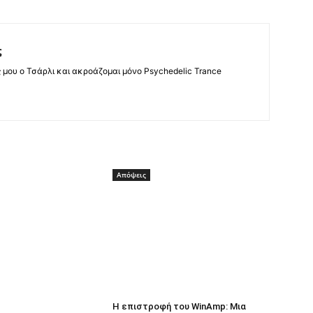
ς
ς μου ο Τσάρλι και ακροάζομαι μόνο Psychedelic Trance
Απόψεις
Η επιστροφή του WinAmp: Μια