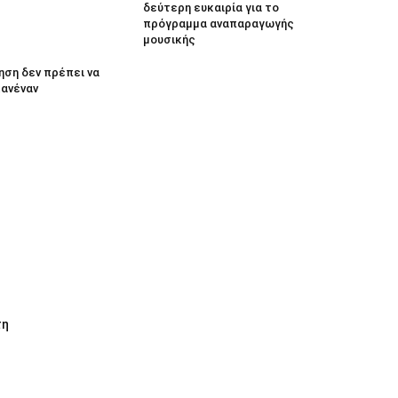
δεύτερη ευκαιρία για το
πρόγραμμα αναπαραγωγής
μουσικής
ηση δεν πρέπει να
κανέναν
τη