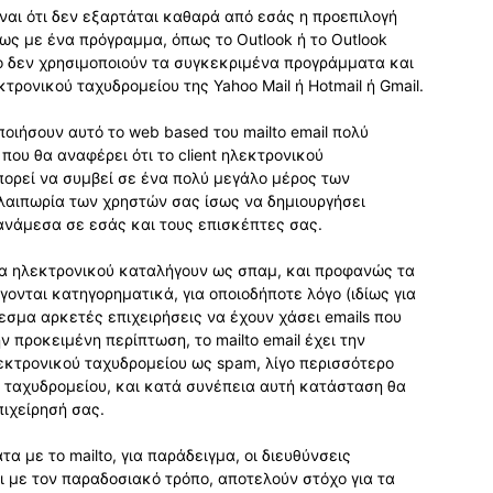
ίναι ότι δεν εξαρτάται καθαρά από εσάς η προεπιλογή
θως με ένα πρόγραμμα, όπως το Outlook ή το Outlook
ο δεν χρησιμοποιούν τα συγκεκριμένα προγράμματα και
τρονικού ταχυδρομείου της Yahoo Mail ή Hotmail ή Gmail.
ποιήσουν αυτό το web based του mailto email πολύ
ου θα αναφέρει ότι το client ηλεκτρονικού
μπορεί να συμβεί σε ένα πολύ μεγάλο μέρος των
αλαιπωρία των χρηστών σας ίσως να δημιουργήσει
νάμεσα σε εσάς και τους επισκέπτες σας.
ατα ηλεκτρονικού καταλήγουν ως σπαμ, και προφανώς τα
ονται κατηγορηματικά, για οποιοδήποτε λόγο (ιδίως για
εσμα αρκετές επιχειρήσεις να έχουν χάσει emails που
ν προκειμένη περίπτωση, το mailto email έχει την
εκτρονικού ταχυδρομείου ως spam, λίγο περισσότερο
 ταχυδρομείου, και κατά συνέπεια αυτή κατάσταση θα
πιχείρησή σας.
 με το mailto, για παράδειγμα, οι διευθύνσεις
 με τον παραδοσιακό τρόπο, αποτελούν στόχο για τα