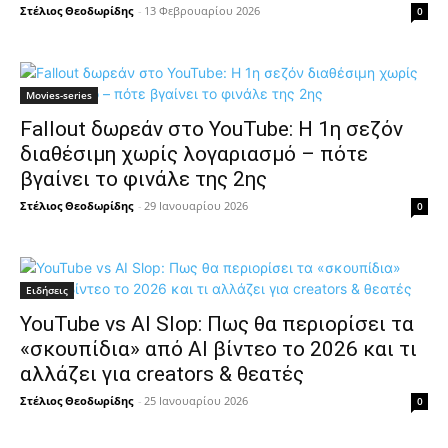
Στέλιος Θεοδωρίδης
-
13 Φεβρουαρίου 2026
0
Movies-series
Fallout δωρεάν στο YouTube: Η 1η σεζόν
διαθέσιμη χωρίς λογαριασμό – πότε
βγαίνει το φινάλε της 2ης
Στέλιος Θεοδωρίδης
-
29 Ιανουαρίου 2026
0
Ειδήσεις
YouTube vs AI Slop: Πως θα περιορίσει τα
«σκουπίδια» από AI βίντεο το 2026 και τι
αλλάζει για creators & θεατές
Στέλιος Θεοδωρίδης
-
25 Ιανουαρίου 2026
0