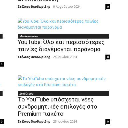
Στέλιος Θεοδωρίδης
-
9 Αυγούστου 2024
0
Movies-series
YouTube: Όλο και περισσότερες
ταινίες διανέμονται παράνομα
Στέλιος Θεοδωρίδης
-
24 Ιουλίου 2024
0
0
Διαδίκτυο
Το YouTube υπόσχεται νέες
συνδρομητικές επιλογές στο
Premium πακέτο
Στέλιος Θεοδωρίδης
-
28 Ιουνίου 2024
0
0