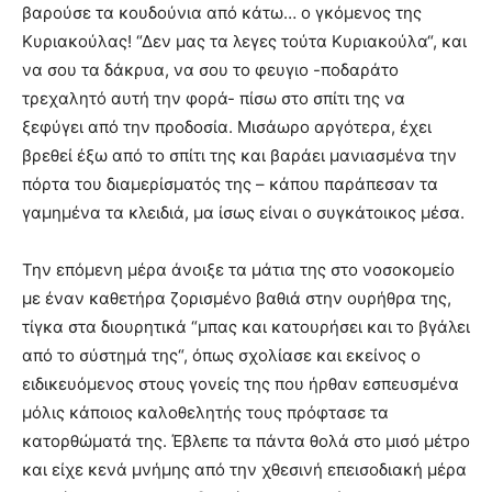
βαρούσε τα κουδούνια από κάτω… ο γκόμενος της
Κυριακούλας! “Δεν μας τα λεγες τούτα Κυριακούλα“, και
να σου τα δάκρυα, να σου το φευγιο -ποδαράτο
τρεχαλητό αυτή την φορά- πίσω στο σπίτι της να
ξεφύγει από την προδοσία. Μισάωρο αργότερα, έχει
βρεθεί έξω από το σπίτι της και βαράει μανιασμένα την
πόρτα του διαμερίσματός της – κάπου παράπεσαν τα
γαμημένα τα κλειδιά, μα ίσως είναι ο συγκάτοικος μέσα.
Την επόμενη μέρα άνοιξε τα μάτια της στο νοσοκομείο
με έναν καθετήρα ζορισμένο βαθιά στην ουρήθρα της,
τίγκα στα διουρητικά “μπας και κατουρήσει και το βγάλει
από το σύστημά της“, όπως σχολίασε και εκείνος ο
ειδικευόμενος στους γονείς της που ήρθαν εσπευσμένα
μόλις κάποιος καλοθελητής τους πρόφτασε τα
κατορθώματά της. Έβλεπε τα πάντα θολά στο μισό μέτρο
και είχε κενά μνήμης από την χθεσινή επεισοδιακή μέρα