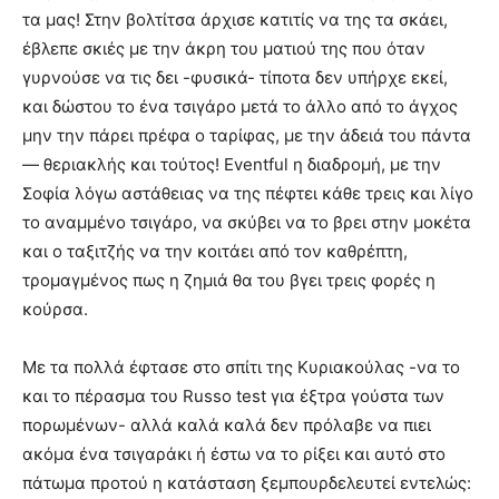
τα μας! Στην βολτίτσα άρχισε κατιτίς να της τα σκάει,
έβλεπε σκιές με την άκρη του ματιού της που όταν
γυρνούσε να τις δει -φυσικά- τίποτα δεν υπήρχε εκεί,
και δώστου το ένα τσιγάρο μετά το άλλο από το άγχος
μην την πάρει πρέφα ο ταρίφας, με την άδειά του πάντα
— θεριακλής και τούτος! Eventful η διαδρομή, με την
Σοφία λόγω αστάθειας να της πέφτει κάθε τρεις και λίγο
το αναμμένο τσιγάρο, να σκύβει να το βρει στην μοκέτα
και ο ταξιτζής να την κοιτάει από τον καθρέπτη,
τρομαγμένος πως η ζημιά θα του βγει τρεις φορές η
κούρσα.
Με τα πολλά έφτασε στο σπίτι της Κυριακούλας -να το
και το πέρασμα του Russo test για έξτρα γούστα των
πορωμένων- αλλά καλά καλά δεν πρόλαβε να πιει
ακόμα ένα τσιγαράκι ή έστω να το ρίξει και αυτό στο
πάτωμα προτού η κατάσταση ξεμπουρδελευτεί εντελώς: