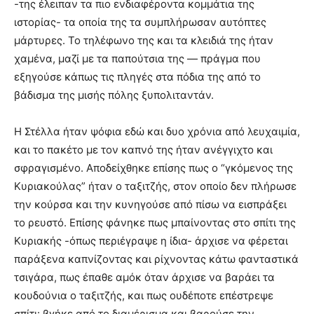
-της έλειπαν τα πιο ενδιαφέροντα κομμάτια της
ιστορίας- τα οποία της τα συμπλήρωσαν αυτόπτες
μάρτυρες. Το τηλέφωνο της και τα κλειδιά της ήταν
χαμένα, μαζί με τα παπούτσια της — πράγμα που
εξηγούσε κάπως τις πληγές στα πόδια της από το
βάδισμα της μισής πόλης ξυπολιταντάν.
Η Στέλλα ήταν ψόφια εδώ και δυο χρόνια από λευχαιμία,
και το πακέτο με τον καπνό της ήταν ανέγγιχτο και
σφραγισμένο. Αποδείχθηκε επίσης πως ο “γκόμενος της
Κυριακούλας” ήταν ο ταξιτζής, στον οποίο δεν πλήρωσε
την κούρσα και την κυνηγούσε από πίσω να εισπράξει
το ρευστό. Επίσης φάνηκε πως μπαίνοντας στο σπίτι της
Κυριακής -όπως περιέγραψε η ίδια- άρχισε να φέρεται
παράξενα καπνίζοντας και ρίχνοντας κάτω φανταστικά
τσιγάρα, πως έπαθε αμόκ όταν άρχισε να βαράει τα
κουδούνια ο ταξιτζής, και πως ουδέποτε επέστρεψε
σπίτι: βγήκε από το διαμέρισμα και βαρούσε την