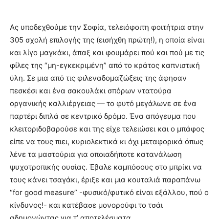
Ας υποδεχθούμε την Σοφία, τελειόφοιτη φοιτήτρια στην
305 σχολή επιλογής της (εισήχθη πρώτη!), η οποία είναι
και λίγο μαγκάκι, άπαξ και φουμάρει πού και πού με τις
φίλες της “μη-εγκεκριμένη” από το κράτος καπνιστική
ύλη. Σε μια από τις φιλεναδομαζώξεις της άφησαν
πεσκέσι και ένα σακουλάκι σπόρων ντατούρα
οργανικής καλλιέργειας — το φυτό μεγάλωνε σε ένα
παρτέρι διπλά σε κεντρικό δρόμο. Ένα απόγευμα που
κλειτοριδοβαρούσε και της είχε τελειώσει και ο μπάφος
είπε να τους πιει, κυριολεκτικά κι όχι μεταφορικά όπως
λένε τα μαστούρια για οποιαδήποτε κατανάλωση
ψυχοτροπικής ουσίας. Έβαλε καμπόσους στο μπρίκι να
τους κάνει τσαγάκι, έριξε και μια κουταλιά παραπάνω
“for good measure” -φυσικό/φυτικό είναι εξάλλου, πού ο
κίνδυνος!- και κατέβασε μονορούφι το τσάι
αδημονώντας για τ’ αποτελέσματα.