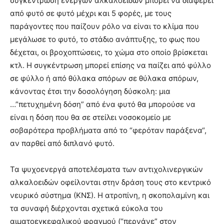
συγκέντρωση ενεργών αλκαλοειδών μπορεί να διαφέρει
από φυτό σε φυτό μέχρι και 5 φορές, με τους
παράγοντες που παίζουν ρόλο να είναι το κλίμα που
μεγάλωσε το φυτό, το στάδιο ανάπτυξης, το φως που
δέχεται, οι βροχοπτώσεις, το χώμα στο οποίο βρίσκεται
κτλ. Η συγκέντρωση μπορεί επίσης να παίζει από φύλλο
σε φύλλο ή από θύλακα σπόρων σε θύλακα σπόρων,
κάνοντας έτσι την δοσολόγηση δύσκολη: μια
…”πετυχημένη δόση” από ένα φυτό θα μπορούσε να
είναι η δόση που θα σε στείλει νοσοκομείο με
σοβαρότερα προβλήματα από το “φερόταν παράξενα“,
αν παρθεί από διπλανό φυτό.
Τα ψυχοενεργά αποτελέσματα των αντιχολινεργικών
αλκαλοειδών οφείλονται στην δράση τους στο κεντρικό
νευρικό σύστημα (ΚΝΣ). Η ατροπίνη, η σκοπολαμίνη και
τα συναφή διέρχονται σχετικά εύκολα του
αιματοεγκεφαλικού φραγμού (“περνάνε” στον