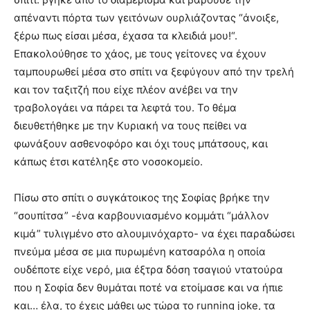
απέναντι πόρτα των γειτόνων ουρλιάζοντας “άνοιξε,
ξέρω πως είσαι μέσα, έχασα τα κλειδιά μου!“.
Επακολούθησε το χάος, με τους γείτονες να έχουν
ταμπουρωθεί μέσα στο σπίτι να ξεφύγουν από την τρελή
και τον ταξιτζή που είχε πλέον ανέβει να την
τραβολογάει να πάρει τα λεφτά του. Το θέμα
διευθετήθηκε με την Κυριακή να τους πείθει να
φωνάξουν ασθενοφόρο και όχι τους μπάτσους, και
κάπως έτσι κατέληξε στο νοσοκομείο.
Πίσω στο σπίτι ο συγκάτοικος της Σοφίας βρήκε την
“σουπίτσα” -ένα καρβουνιασμένο κομμάτι “μάλλον
κιμά” τυλιγμένο στο αλουμινόχαρτο- να έχει παραδώσει
πνεύμα μέσα σε μια πυρωμένη κατσαρόλα η οποία
ουδέποτε είχε νερό, μια έξτρα δόση τσαγιού ντατούρα
που η Σοφία δεν θυμάται ποτέ να ετοίμασε και να ήπιε
και… έλα, το έχεις μάθει ως τώρα το running joke, τα