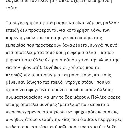
φύγεις από τον πλανήτη- απλά αξίζει η επισήμανση
τούτη.
Τα συγκεκριμένα φυτά μπορεί να είναι νόμιμα, μάλλον
επειδή δεν προσφέρονται για κατάχρηση λόγω των
παρενεργειών τους και της γενικά δυσάρεστης
εμπειρίας που προσφέρουν (αναφέρεται συχνά-πυκνά
στα αποτελέσματα τους και η ευφορία αλλά… κάπου
μπροστά στα άλλα έκτροπα κάπου χάνει την γλύκα της
για τον ηδονιστή). Συνήθως οι χρήστες που τα
πλησιάζουν το κάνουν μια και μόνη φορά, και τους
μένει σαν ίσως το πιο τρελό “ντραγκ στόρυ” που θα
έχουν να αφηγούνται και να προειδοποιούν άλλους
συμμαστουραίους να μην το δοκιμάσουν. Πολλές φορές
επίσης αποτελεί μονήρες “μετάλλιο” που αποκτά ο
νεοεισερχόμενος στον χώρο των ψυχοτρόπων ουσιών,
συνήθως άτομο νεαρής ηλικίας που διάβασε περιγραφές
με δράκους και τέρατα, έμαθε προς τεράστια έκπληξή