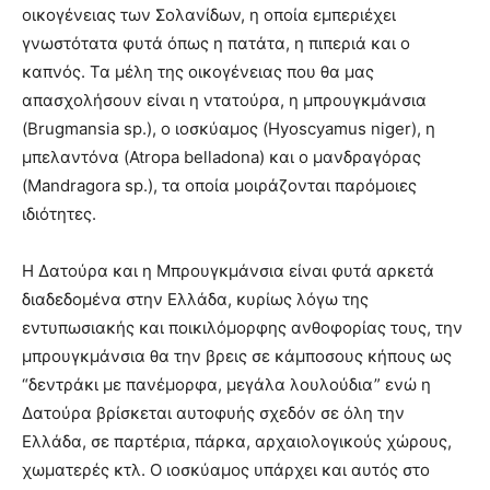
οικογένειας των Σολανίδων, η οποία εμπεριέχει
γνωστότατα φυτά όπως η πατάτα, η πιπεριά και ο
καπνός. Τα μέλη της οικογένειας που θα μας
απασχολήσουν είναι η ντατούρα, η μπρουγκμάνσια
(Brugmansia sp.), ο ιοσκύαμος (Hyoscyamus niger), η
μπελαντόνα (Atropa belladona) και ο μανδραγόρας
(Mandragora sp.), τα οποία μοιράζονται παρόμοιες
ιδιότητες.
Η Δατούρα και η Μπρουγκμάνσια είναι φυτά αρκετά
διαδεδομένα στην Ελλάδα, κυρίως λόγω της
εντυπωσιακής και ποικιλόμορφης ανθοφορίας τους, την
μπρουγκμάνσια θα την βρεις σε κάμποσους κήπους ως
“δεντράκι με πανέμορφα, μεγάλα λουλούδια” ενώ η
Δατούρα βρίσκεται αυτοφυής σχεδόν σε όλη την
Ελλάδα, σε παρτέρια, πάρκα, αρχαιολογικούς χώρους,
χωματερές κτλ. Ο ιοσκύαμος υπάρχει και αυτός στο