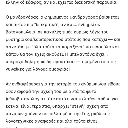
ελληνικό έδαφος, αν και έχει πιο διακριτική παρουσία.
Ο μανδραγόρας, ο φημισμένος μανδραγόρας βρίσκεται
και αυτός πιο “διακριτικά“, αν και… ενδημεί σε
βοτανοπωλεία, σε παχυλές τιμές κυρίως λόγω του
μυστηριακού/εσωτεριστικού στάτους που κατέχει — και
άσχετάκι με “όλα τούτα τα παράξενα” να είσαι όλο και
κάπου θα τον έχεις ακούσει. H μπελαντόνα έχει…
υπέροχα δηλητηριώδη φρουτάκια — τιμημένα από τις
γυναίκες για λόγους ομορφιάς!
Αν ενδιαφέρεσαι για την ιστορία του ανθρωπίνου είδους
όσον αφορά την σχέση του με αυτά τα φυτά
(εθνοβοτανολογία) τότε αυτό είναι το λάθος άρθρο για
εσένα: είναι τεράστια, υπάρχει “στενή” σχέση από
αρχαίων χρόνων σε πολλά μέρη της Γης, μπόλικες
λογοτεχνικές αναφορές και όλα τούτα είναι