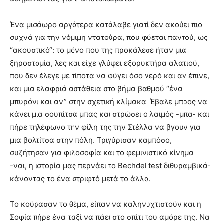
Ένα μισάωρο αργότερα κατάλαβε γιατί δεν ακούει πιο
συχνά για την νόμιμη ντατούρα, που φύεται παντού, ως
“ακουστικό“: το μόνο που της προκάλεσε ήταν μια
ξηροστομία, λες και είχε γλύψει εξορυκτήρα αλατιού,
που δεν έλεγε με τίποτα να φύγει όσο νερό και αν έπινε,
και μια ελαφριά αστάθεια στο βήμα βαθμού “ένα
μπυρόνι και αν” στην σχετική κλίμακα. Έβαλε μπρος να
κάνει μια σουπίτσα μπας και στρώσει ο λαιμός -μπα- και
πήρε τηλέφωνο την φίλη της την Στέλλα να βγουν για
μια βολτίτσα στην πόλη. Τριγύρισαν καμπόσο,
συζήτησαν για φιλοσοφία και το φεμινιστικό κίνημα
-ναι, η ιστορία μας περνάει το Bechdel test διθυραμβικά-
κάνοντας το ένα στριφτό μετά το άλλο.
Το κούρασαν το θέμα, είπαν να καληνυχτιστούν και η
Σοφία πήρε ένα ταξί να πάει στο σπίτι του αμόρε της. Να