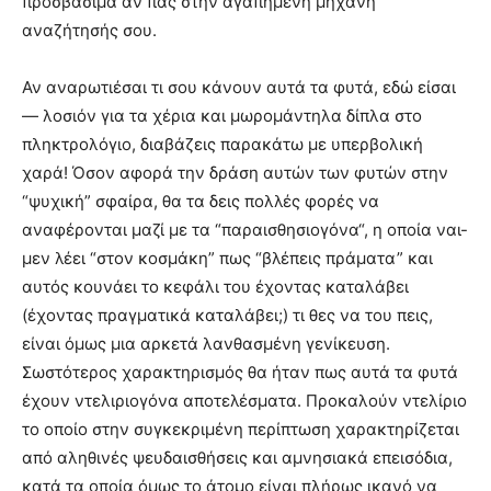
προσβάσιμα αν πας στην αγαπημένη μηχανή
αναζήτησής σου.
Αν αναρωτιέσαι τι σου κάνουν αυτά τα φυτά, εδώ είσαι
— λοσιόν για τα χέρια και μωρομάντηλα δίπλα στο
πληκτρολόγιο, διαβάζεις παρακάτω με υπερβολική
χαρά! Όσον αφορά την δράση αυτών των φυτών στην
“ψυχική” σφαίρα, θα τα δεις πολλές φορές να
αναφέρονται μαζί με τα “παραισθησιογόνα“, η οποία ναι-
μεν λέει “στον κοσμάκη” πως “βλέπεις πράματα” και
αυτός κουνάει το κεφάλι του έχοντας καταλάβει
(έχοντας πραγματικά καταλάβει;) τι θες να του πεις,
είναι όμως μια αρκετά λανθασμένη γενίκευση.
Σωστότερος χαρακτηρισμός θα ήταν πως αυτά τα φυτά
έχουν ντελιριογόνα αποτελέσματα. Προκαλούν ντελίριο
το οποίο στην συγκεκριμένη περίπτωση χαρακτηρίζεται
από αληθινές ψευδαισθήσεις και αμνησιακά επεισόδια,
κατά τα οποία όμως το άτομο είναι πλήρως ικανό να