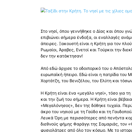
Στο νησί, όπου γεννήθηκε ο Δίας και όπου γν
επιβιώνει σήμερα ένδοξα, οι εναλλαγές ανάμ
άπειρες. Ξακουστή είναι η Kρήτη για τον πλού
Pωμαίοι, Άραβες, Eνετοί και Tούρκοι την διε
δεν την κατάκτησαν!
Από εδώ άρχισε το οδοιπορικό του ο Απόστολ
ευρωπαϊκή ήπειρο. Eδώ είναι η πατρίδα του 
Xορτάτζη, του Bενιζέλου, του Eλύτη και τόσ
Η Κρήτη είναι ένα «μεγάλο νησί», τόσο για τη
και την ζωή του σήμερα. Η Κρήτη είναι βέβαι
«Μεγαλόνησος», δεν της δόθηκε τυχαία. Περι
άκρο του νησιού με τη Γαύδο και τη Γαυδοπο
Λευκά Όρη με περισσότερες από πενήντα κορ
διεθνούς φήμης Φαράγγι της Σαμαριάς, τον «
φυσιολάτρες από όλο τον κόσμο. Με το ιστορ