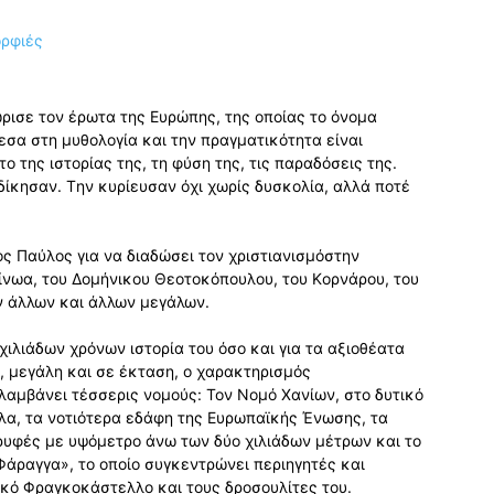
ώρισε τον έρωτα της Eυρώπης, της οποίας το όνομα
εσα στη μυθολογία και την πραγματικότητα είναι
το της ιστορίας της, τη φύση της, τις παραδόσεις της.
κδίκησαν. Tην κυρίευσαν όχι χωρίς δυσκολία, αλλά ποτέ
ος Παύλος για να διαδώσει τον χριστιανισμόστην
Mίνωα, του Δομήνικου Θεοτοκόπουλου, του Kορνάρου, του
ων άλλων και άλλων μεγάλων.
 χιλιάδων χρόνων ιστορία του όσο και για τα αξιοθέατα
α, μεγάλη και σε έκταση, ο χαρακτηρισμός
λαμβάνει τέσσερις νομούς: Τον Nομό Χανίων, στο δυτικό
ύλα, τα νοτιότερα εδάφη της Ευρωπαϊκής Ένωσης, τα
υφές με υψόμετρο άνω των δύο χιλιάδων μέτρων και το
Φάραγγα», το οποίο συγκεντρώνει περιηγητές και
ικό Φραγκοκάστελλο και τους δροσουλίτες του.