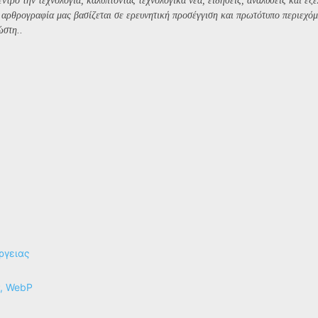
ντρο την τεχνολογία, καλύπτοντας τεχνολογικά νέα, ειδήσεις, αναλύσεις και εξε
Η αρθρογραφία μας βασίζεται σε ερευνητική προσέγγιση και πρωτότυπο περιεχόμ
ώστη..
ργειας
P, WebP