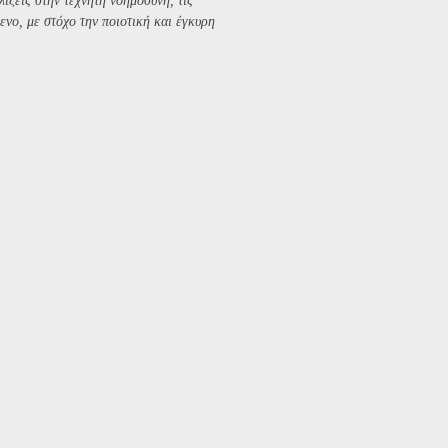
λίξεις στην τεχνητή νοημοσύνη, τις
ενο, με στόχο την ποιοτική και έγκυρη