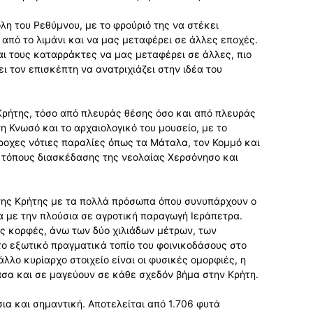
λη του Ρεθύμνου, με το φρούριό της να στέκει
από το λιμάνι και να μας μεταφέρει σε άλλες εποχές.
αι τους καταρράκτες να μας μεταφέρει σε άλλες, πιο
ει τον επισκέπτη να ανατριχιάζει στην ιδέα του
Κρήτης, τόσο από πλευράς θέσης όσο και από πλευράς
η Κνωσό και το αρχαιολογικό του μουσείο, με το
ροχες νότιες παραλίες όπως τα Μάταλα, τον Κομμό και
ς τόπους διασκέδασης της νεολαίας Χερσόνησο και
 της Κρήτης με τα πολλά πρόσωπα όπου συνυπάρχουν ο
α με την πλούσια σε αγροτική παραγωγή Ιεράπετρα.
ς κορφές, άνω των δύο χιλιάδων μέτρων, των
ο εξωτικό πραγματικά τοπίο του φοινικοδάσους στο
λλο κυρίαρχο στοιχείο είναι οι φυσικές ομορφιές, η
άσα και σε μαγεύουν σε κάθε σχεδόν βήμα στην Κρήτη.
ια και σημαντική. Αποτελείται από 1.706 φυτά