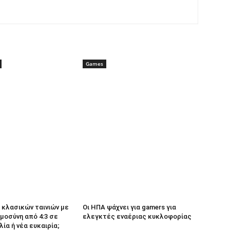
Games
κλασικών ταινιών με
Οι ΗΠΑ ψάχνει για gamers για
μοσύνη από 4:3 σε
ελεγκτές εναέριας κυκλοφορίας
λία ή νέα ευκαιρία;