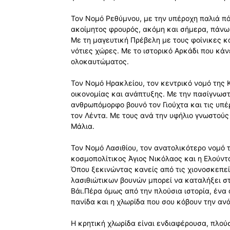
Τον Nομό Ρεθύμνου, με την υπέροχη παλιά πό
ακοίμητος φρουρός, ακόμη και σήμερα, πάνω 
Με τη μαγευτική Πρέβελη με τους φοίνικες κ
νότιες χώρες. Με το ιστορικό Αρκάδι που κάν
ολοκαυτώματος.
Τον Nομό Ηρακλείου, τον κεντρικό νομό της 
οικονομίας και ανάπτυξης. Με την πασίγνωστ
ανθρωπόμορφο βουνό τον Γιούχτα και τις υπέ
τον Λέντα. Με τους ανά την υφήλιο γνωστού
Μάλια.
Τον Nομό Λασιθίου, τον ανατολικότερο νομό
κοσμοπολίτικος Άγιος Νικόλαος και η Ελούντ
Όπου ξεκινώντας κανείς από τις χιονοσκεπεί
λασιθιώτικων βουνών μπορεί να καταλήξει στ
Βάι.Πέρα όμως από την πλούσια ιστορία, ένα ά
πανίδα και η χλωρίδα που σου κόβουν την αν
Η κρητική χλωρίδα είναι ενδιαφέρουσα, πλούσ