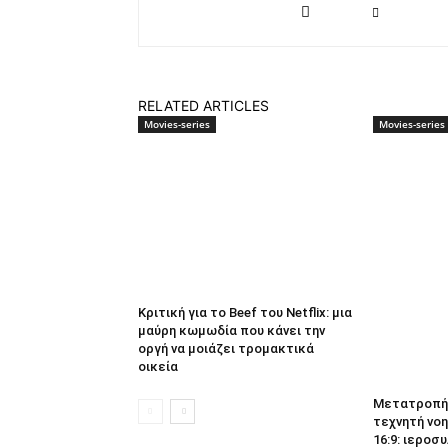
RELATED ARTICLES
Movies-series
Movies-series
Κριτική για το Beef του Netflix: μια
μαύρη κωμωδία που κάνει την
οργή να μοιάζει τρομακτικά
οικεία
Μετατροπή 
τεχνητή νοη
16:9: ιεροσυ