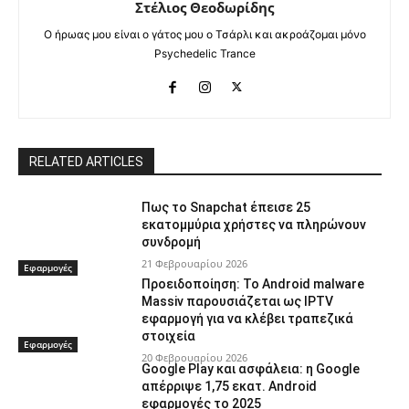
Στέλιος Θεοδωρίδης
Ο ήρωας μου είναι ο γάτος μου ο Τσάρλι και ακροάζομαι μόνο
Psychedelic Trance
RELATED ARTICLES
Πως το Snapchat έπεισε 25
εκατομμύρια χρήστες να πληρώνουν
συνδρομή
21 Φεβρουαρίου 2026
Εφαρμογές
Προειδοποίηση: Το Android malware
Massiv παρουσιάζεται ως IPTV
εφαρμογή για να κλέβει τραπεζικά
στοιχεία
Εφαρμογές
20 Φεβρουαρίου 2026
Google Play και ασφάλεια: η Google
απέρριψε 1,75 εκατ. Android
εφαρμογές το 2025