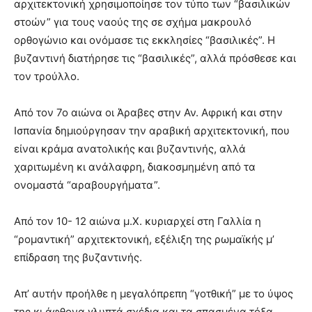
αρχιτεκτονική χρησιμοποίησε τον τύπο των “βασιλικών
στοών” για τους ναούς της σε σχήμα μακρουλό
ορθογώνιο και ονόμασε τις εκκλησίες “βασιλικές”. Η
βυζαντινή διατήρησε τις “βασιλικές”, αλλά πρόσθεσε και
τον τρούλλο.
Από τον 7ο αιώνα οι Άραβες στην Αν. Αφρική και στην
Ισπανία δημιούργησαν την αραβική αρχιτεκτονική, που
είναι κράμα ανατολικής και βυζαντινής, αλλά
χαριτωμένη κι ανάλαφρη, διακοσμημένη από τα
ονομαστά “αραβουργήματα”.
Από τον 10- 12 αιώνα μ.Χ. κυριαρχεί στη Γαλλία η
“ρομαντική” αρχιτεκτονική, εξέλιξη της ρωμαϊκής μ’
επίδραση της βυζαντινής.
Απ’ αυτήν προήλθε η μεγαλόπρεπη “γοτθική” με το ύψος
της κι άφθονα γλυπτά σχέδια και τα σπασμένα τόξα.