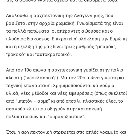
Ακολουθεί η αρχιτεκτονική της Αναγέννησης, που
βασίζεται στην αρχαία ρωμαϊκή. Γνωρίσματά της είναι
τα πολλά πατώματα, οι απέραντες αίθουσες και ο
πλούσιος διάκοσμος. Επικρατεί σ’ ολόκληρη την Ευρώπη
και η εξέλιξή της μας δίνει τρεις ρυθμούς “μπαρόκ”,
“ροκοκό” και “αυτοκρατορικό”.
Από τον 19ο αιώνα η αρχιτεκτονική γυρίζει στην παλιά
κλειστή (“νεοκλασσική”). Μα τον 20ο αιώνα γίνεται μια
τεχνική επανάσταση. Χρησιμοποιούνται καινούρια
υλικά, νέες μέθοδοι και νέες εφευρέσεις (όπως σκελετοί
από “μπετόν – αρμέ” κι από ατσάλι, πλαστικές ύλες, το
ασανσέρ κλπ.) που οδηγούν στην κατασκευή
πολυκατοικιών και “ουρανοξυστών”.
Έτσι, η αρχιτεκτονική στρέφεται στις απλές γραμμές και