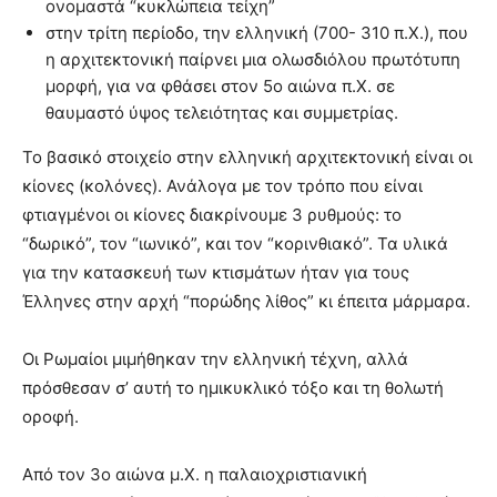
ονομαστά “κυκλώπεια τείχη”
στην τρίτη περίοδο, την ελληνική (700- 310 π.Χ.), που
η αρχιτεκτονική παίρνει μια ολωσδιόλου πρωτότυπη
μορφή, για να φθάσει στον 5ο αιώνα π.Χ. σε
θαυμαστό ύψος τελειότητας και συμμετρίας.
Το βασικό στοιχείο στην ελληνική αρχιτεκτονική είναι οι
κίονες (κολόνες). Ανάλογα με τον τρόπο που είναι
φτιαγμένοι οι κίονες διακρίνουμε 3 ρυθμούς: το
“δωρικό”, τον “ιωνικό”, και τον “κορινθιακό”. Τα υλικά
για την κατασκευή των κτισμάτων ήταν για τους
Έλληνες στην αρχή “πορώδης λίθος” κι έπειτα μάρμαρα.
Οι Ρωμαίοι μιμήθηκαν την ελληνική τέχνη, αλλά
πρόσθεσαν σ’ αυτή το ημικυκλικό τόξο και τη θολωτή
οροφή.
Από τον 3ο αιώνα μ.Χ. η παλαιοχριστιανική