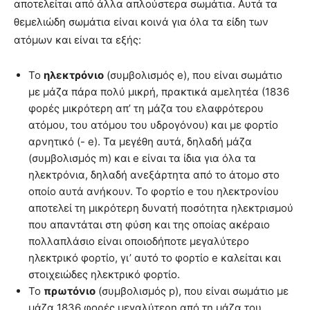
αποτελείται από άλλα απλούστερα σωμάτια. Αυτά τα
θεμελιώδη σωμάτια είναι κοινά για όλα τα είδη των
ατόμων και είναι τα εξής:
Το
ηλεκτρόνιο
(συμβολισμός e), που είναι σωμάτιο
με μάζα πάρα πολύ μικρή, πρακτικά αμελητέα (1836
φορές μικρότερη απ’ τη μάζα του ελαφρότερου
ατόμου, του ατόμου του υδρογόνου) και με φορτίο
αρνητικό (- e). Τα μεγέθη αυτά, δηλαδή μάζα
(συμβολισμός m) και e είναι τα ίδια για όλα τα
ηλεκτρόνια, δηλαδή ανεξάρτητα από το άτομο στο
οποίο αυτά ανήκουν. Το φορτίο e του ηλεκτρονίου
αποτελεί τη μικρότερη δυνατή ποσότητα ηλεκτρισμού
που απαντάται στη φύση και της οποίας ακέραιο
πολλαπλάσιο είναι οποιοδήποτε μεγαλύτερο
ηλεκτρικό φορτίο, γι’ αυτό το φορτίο e καλείται και
στοιχειώδες ηλεκτρικό φορτίο.
Το
πρωτόνιο
(συμβολισμός p), που είναι σωμάτιο με
μάζα 1836 φορές μεγαλύτερη από τη μάζα του