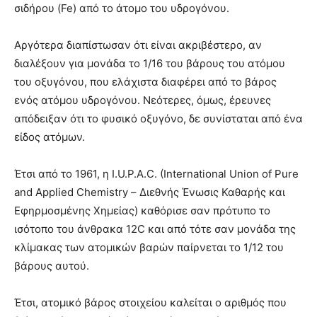
σιδήρου (Fe) από το άτομο του υδρογόνου.
Αργότερα διαπίστωσαν ότι είναι ακριβέστερο, αν
διαλέξουν για μονάδα το 1/16 του βάρους του ατόμου
του οξυγόνου, που ελάχιστα διαφέρει από το βάρος
ενός ατόμου υδρογόνου. Νεότερες, όμως, έρευνες
απόδειξαν ότι το φυσικό οξυγόνο, δε συνίσταται από ένα
είδος ατόμων.
Έτσι από το 1961, η I.U.P.Α.C. (International Union of Pure
and Applied Chemistry – Διεθνής Ένωσις Καθαρής και
Εφηρμοσμένης Χημείας) καθόρισε σαν πρότυπο το
ισότοπο του άνθρακα 12C και από τότε σαν μονάδα της
κλίμακας των ατομικών βαρών παίρνεται το 1/12 του
βάρους αυτού.
Έτσι, ατομικό βάρος στοιχείου καλείται ο αριθμός που