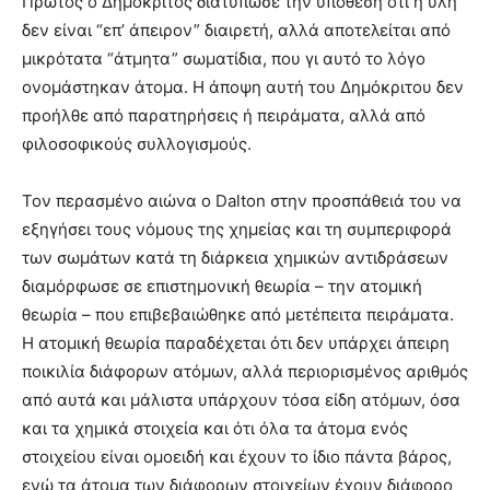
Πρώτος ο Δημόκριτος διατύπωσε την υπόθεση ότι η ύλη
δεν είναι “επ’ άπειρον” διαιρετή, αλλά αποτελείται από
μικρότατα “άτμητα” σωματίδια, που γι αυτό το λόγο
ονομάστηκαν άτομα. Η άποψη αυτή του Δημόκριτου δεν
προήλθε από παρατηρήσεις ή πειράματα, αλλά από
φιλοσοφικούς συλλογισμούς.
Τον περασμένο αιώνα ο Dalton στην προσπάθειά του να
εξηγήσει τους νόμους της χημείας και τη συμπεριφορά
των σωμάτων κατά τη διάρκεια χημικών αντιδράσεων
διαμόρφωσε σε επιστημονική θεωρία – την ατομική
θεωρία – που επιβεβαιώθηκε από μετέπειτα πειράματα.
Η ατομική θεωρία παραδέχεται ότι δεν υπάρχει άπειρη
ποικιλία διάφορων ατόμων, αλλά περιορισμένος αριθμός
από αυτά και μάλιστα υπάρχουν τόσα είδη ατόμων, όσα
και τα χημικά στοιχεία και ότι όλα τα άτομα ενός
στοιχείου είναι ομοειδή και έχουν το ίδιο πάντα βάρος,
ενώ τα άτομα των διάφορων στοιχείων έχουν διάφορο