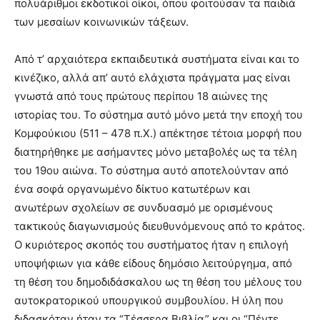
πολυάριθμοι εκδοτικοί οίκοι, όπου φοιτούσαν τα παιδιά
των μεσαίων κοινωνικών τάξεων.
Από τ’ αρχαιότερα εκπαιδευτικά συστήματα είναι και το
κινέζικο, αλλά απ’ αυτό ελάχιστα πράγματα μας είναι
γνωστά από τους πρώτους περίπου 18 αιώνες της
ιστορίας του. Το σύστημα αυτό μόνο μετά την εποχή του
Κομφούκιου (511 – 478 π.Χ.) απέκτησε τέτοια μορφή που
διατηρήθηκε με ασήμαντες μόνο μεταβολές ως τα τέλη
του 19ου αιώνα. Το σύστημα αυτό αποτελούνταν από
ένα σοφά οργανωμένο δίκτυο κατωτέρων και
ανωτέρων σχολείων σε συνδυασμό με ορισμένους
τακτικούς διαγωνισμούς διευθυνόμενους από το κράτος.
Ο κυριότερος σκοπός του συστήματος ήταν η επιλογή
υποψήφιων για κάθε είδους δημόσιο λειτούργημα, από
τη θέση του δημοδιδάσκαλου ως τη θέση του μέλους του
αυτοκρατορικού υπουργικού συμβουλίου. Η ύλη που
διδασκόταν ήταν τα “Τέσσερα Βιβλία” και οι “Πέντε