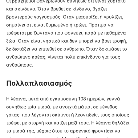
Οι βρυχηθμοί φανερώνουν συνήθως ότι είναι χορτάτο
και ακίνδυνο. Όταν βρεθεί σε κίνδυνο, βγάζει
βροντερούς γογγυσμούς. Όταν μιαουρίζει ή γρυλίζει,
σημαίνει ότι είναι θυμωμένο ή τρώει. Προτιμά να
τρέφεται με ζωντανά που φονεύει, παρά με πεθαμένα
ζώα. Όταν είναι νηστικό και δεν μπορεί να βρει τροφή,
δε διστάζει να επιτεθεί σε άνθρωπο. Όταν δοκιμάσει το
ανθρώπινο κρέας, γίνεται πολύ επικίνδυνο για τους
ανθρώπους.
Πολλαπλασιασμός
Η λέαινα, μετά από εγκυμοσύνη 108 ημερών, γεννά
συνήθως τρία μικρά, με ανοιχτά μάτια, σε μέγεθος
γάτας, που λέγονται σκύμνοι ή λεοντιδείς, τους οποίους
τρέφει με στοργή και παίζει μαζί τους. Η λέαινα θηλάζει
τα μικρά της, μέχρις ότου το αρσενικό φροντίσει να