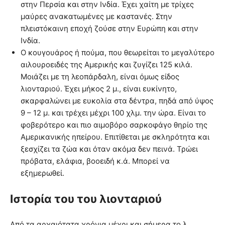
στην Περσία και στην Ινδία. Έχει χαίτη με τρίχες
μαύρες ανακατωμένες με καστανές. Στην
πλειστόκαινη εποχή ζούσε στην Ευρώπη και στην
Ινδία.
Ο κουγουάρος ή πούμα, που θεωρείται το μεγαλύτερο
αιλουροειδές της Αμερικής και ζυγίζει 125 κιλά.
Μοιάζει με τη λεοπάρδαλη, είναι όμως είδος
λιονταριού. Έχει μήκος 2 μ., είναι ευκίνητο,
σκαρφαλώνει με ευκολία στα δέντρα, πηδά από ύψος
9 – 12 μ. και τρέχει μέχρι 100 χλμ. την ώρα. Είναι το
φοβερότερο και πιο αιμοβόρο σαρκοφάγο θηρίο της
Αμερικανικής ηπείρου. Επιτίθεται με σκληρότητα και
ξεσχίζει τα ζώα και όταν ακόμα δεν πεινά. Τρώει
πρόβατα, ελάφια, βοοειδή κ.ά. Μπορεί να
εξημερωθεί.
Ιστορία του του λιονταριού
Από τα αρχαιότατα χρόνια μέχρι και σήμερα το λ.