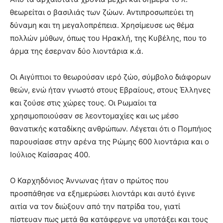
θεωρείται ο βασιλιάς των ζώων. Αντιπροσωπεύει τη
δύναμη και τη μεγαλοπρέπεια. Χρησίμευσε ως θέμα
πολλών μύθων, όπως του Ηρακλή, της Κυβέλης, που το
άρμα της έσερναν δύο λιοντάρια κ.ά.
Οι Αιγύπτιοι το θεωρούσαν ιερό ζώο, σύμβολο διάφορων
θεών, ενώ ήταν γνωστό στους Εβραίους, στους Έλληνες
και ζούσε στις χώρες τους. Οι Ρωμαίοι τα
χρησιμοποιούσαν σε λεοντομαχίες και ως μέσο
θανατικής καταδίκης ανθρώπων. Λέγεται ότι ο Πομπήιος
παρουσίασε στην αρένα της Ρώμης 600 λιοντάρια και ο
Ιούλιος Καίσαρας 400.
Ο Καρχηδόνιος Άννωνας ήταν ο πρώτος που
προσπάθησε να εξημερώσει λιοντάρι και αυτό έγινε
αιτία να τον διώξουν από την πατρίδα του, γιατί
πίστευαν πως μετά θα κατάφερνε να υποτάξει και τους