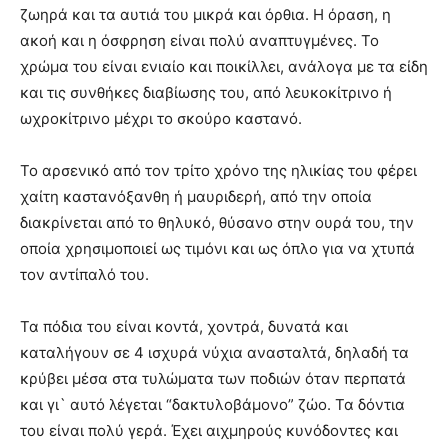
ζωηρά και τα αυτιά του μικρά και όρθια. Η όραση, η
ακοή και η όσφρηση είναι πολύ αναπτυγμένες. Το
χρώμα του είναι ενιαίο και ποικίλλει, ανάλογα με τα είδη
και τις συνθήκες διαβίωσης του, από λευκοκίτρινο ή
ωχροκίτρινο μέχρι το σκούρο καστανό.
Το αρσενικό από τον τρίτο χρόνο της ηλικίας του φέρει
χαίτη καστανόξανθη ή μαυριδερή, από την οποία
διακρίνεται από το θηλυκό, θύσανο στην ουρά του, την
οποία χρησιμοποιεί ως τιμόνι και ως όπλο για να χτυπά
τον αντίπαλό του.
Τα πόδια του είναι κοντά, χοντρά, δυνατά και
καταλήγουν σε 4 ισχυρά νύχια ανασταλτά, δηλαδή τα
κρύβει μέσα στα τυλώματα των ποδιών όταν περπατά
και γι` αυτό λέγεται “δακτυλοβάμονο” ζώο. Τα δόντια
του είναι πολύ γερά. Έχει αιχμηρούς κυνόδοντες και