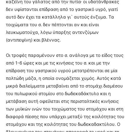
καζεΐνη του γάλατος από την πυτία· οι υδατάνθρακες
δεν υφίστανται επίδραση από το γαστρικό υγρό, γιατί
αυτό δεν έχει τα κατάλληλα γι` αυτούς ένζυμα. Τα
τοιχώματα του σ. δεν πέπτονται αν και είναι
λευκωματούχα, λόγω ύπαρξης αντενζύμων
(αντιπεψίνη) και βλέννας.
Οι τροφές παραμένουν στο σ. ανάλογα με το είδος τους
από 1-6 ώρες και με τις κινήσεις του σ. και με την
επίδραση του γαστρικού υγρού μετατρέπονται σε μία
πολτώδη μάζα, η οποία ονομάζεται χυμός. Αυτός κατά
μικρά διαλείμματα μεταβαίνει από το στομάχι διαμέσου
του πυλωρικού στομίου στο δωδεκαδάκτυλο και η
μετάβαση αυτή οφείλεται στις περισταλτικές κινήσεις
των μυϊκών ινών του τοιχώματος του στομάχου και στη
διαφορά πίεσης που υπάρχει μεταξύ της κοιλότητας του
στομάχου και της κοιλότητας του δωδεκαδακτύλου. Ο
βλεννογόνος του στομάχου απορροφά το νερό και τη