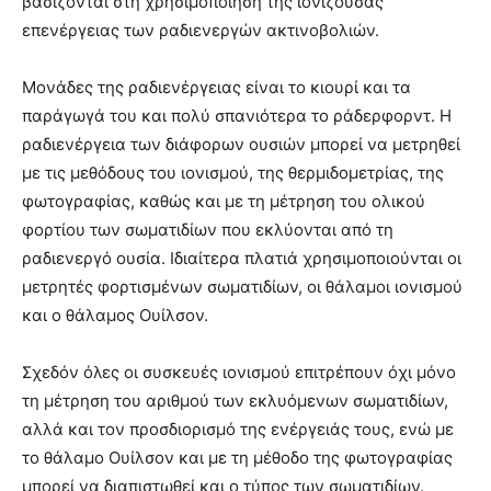
βασίζονται στη χρησιμοποίηση της ιονίζουσας
επενέργειας των ραδιενεργών ακτινοβολιών.
Μονάδες της ραδιενέργειας είναι το κιουρί και τα
παράγωγά του και πολύ σπανιότερα το ράδερφορντ. Η
ραδιενέργεια των διάφορων ουσιών μπορεί να μετρηθεί
με τις μεθόδους του ιονισμού, της θερμιδομετρίας, της
φωτογραφίας, καθώς και με τη μέτρηση του ολικού
φορτίου των σωματιδίων που εκλύονται από τη
ραδιενεργό ουσία. Ιδιαίτερα πλατιά χρησιμοποιούνται οι
μετρητές φορτισμένων σωματιδίων, οι θάλαμοι ιονισμού
και ο θάλαμος Ουίλσον.
Σχεδόν όλες οι συσκευές ιονισμού επιτρέπουν όχι μόνο
τη μέτρηση του αριθμού των εκλυόμενων σωματιδίων,
αλλά και τον προσδιορισμό της ενέργειάς τους, ενώ με
το θάλαμο Ουίλσον και με τη μέθοδο της φωτογραφίας
μπορεί να διαπιστωθεί και ο τύπος των σωματιδίων.