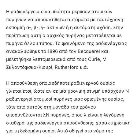
Η ραδιενέργεια είναι ιδιότητα μερικών ατομικών
πυρήνων να αποσυντίθεται αυτόματα με ταυτόχρονη
εκπομπή α-, β-, γ- ακτίνων ή η αυτόματη σχάση. Στην
περίπτωση αυτή ο αρχικός πυρήνας μετατρέπεται σε
πυρήνα άλλου τύπου. Το φαινόμενο της ραδιενέργειας
ανακαλύφθηκε το 1896 από τον Becquerel και
μελετήθηκε λεπτομερειακά από τους Curie, Μ.
Σκλοντόφσκα-Κιουρί, Rutherford κ.ά.
Η αποσύνθεση οποιασδήποτε ραδιενεργού ουσίας
γίνεται έτσι, ώστε αν σε μια χρονική στιγμή υπάρχουν Ν
ραδιενεργοί ατομικοί πυρήνες μιας ορισμένης ουσίας,
τότε από αυτούς στη μονάδα του χρόνου
αποσυνθέτονται λΝ πυρήνες, όπου λ είναι η λεγόμενη
σταθερά της ραδιενεργού αποσύνθεσης, χαρακτηριστική
για τη δεδομένη ουσία. Αυτό οδηγεί στο νόμο της