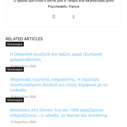
Ο ήρωας μου είναι ο γάτος μου ο Τσάρλι και ακροάζομαι μόνο
Psychedelic Trance
RELATED ARTICLES
Οικονομία
Η Deepseek αναζητά για πρώτη φορά εξωτερική
χρηματοδότηση
19 Απριλίου 2026
Οικονομία
Μηχανικός τεχνητής νοημοσύνης: Η ταχύτερα
αναπτυσσόμενη δουλειά για νέους σύμφωνα με το
LinkedIn
18 Απριλίου 2026
Οικονομία
Απολύσεις στη Disney: έως και 1000 εργαζόμενοι
επηρεάζονται – τι αλλάζει σε Marvel και streaming
17 Απριλίου 2026