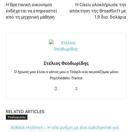
Η Βρετανική οικονομία
Η Cisco ολοκλήρωσε την
ενδέχεται να επηρεαστεί
απόκτηση της BroadSoft με
από τη μηχανική μάθηση
1,9 δισ. δολάρια
Στέλιος Θεοδωρίδης
Ο ήρωας μου είναι ο γάτος μου ο Τσάρλι και ακροάζομαι μόνο
Psychedelic Trance
RELATED ARTICLES
Υπολογιστές
ASRock Hudimm – Η νέα μνήμη με ένα subchannel για