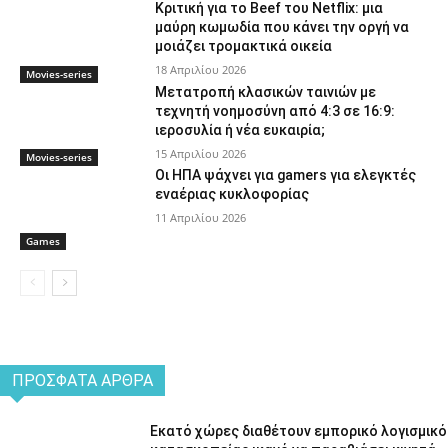
Κριτική για το Beef του Netflix: μια
μαύρη κωμωδία που κάνει την οργή να
μοιάζει τρομακτικά οικεία
18 Απριλίου 2026
Movies-series
Μετατροπή κλασικών ταινιών με
τεχνητή νοημοσύνη από 4:3 σε 16:9:
ιεροσυλία ή νέα ευκαιρία;
15 Απριλίου 2026
Movies-series
Οι ΗΠΑ ψάχνει για gamers για ελεγκτές
εναέριας κυκλοφορίας
11 Απριλίου 2026
Games
ΠΡΌΣΦΑΤΑ ΆΡΘΡΑ
Εκατό χώρες διαθέτουν εμπορικό λογισμικό