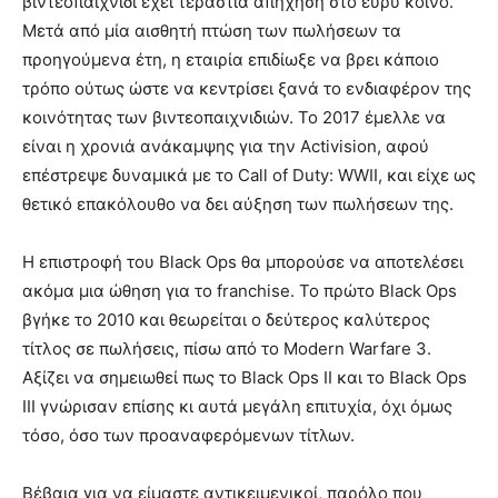
βιντεοπαιχνίδι έχει τεράστια απήχηση στο ευρύ κοινό.
Μετά από μία αισθητή πτώση των πωλήσεων τα
προηγούμενα έτη, η εταιρία επιδίωξε να βρει κάποιο
τρόπο ούτως ώστε να κεντρίσει ξανά το ενδιαφέρον της
κοινότητας των βιντεοπαιχνιδιών. Το 2017 έμελλε να
είναι η χρονιά ανάκαμψης για την Activision, αφού
επέστρεψε δυναμικά με το Call of Duty: WWII, και είχε ως
θετικό επακόλουθο να δει αύξηση των πωλήσεων της.
Η επιστροφή του Black Ops θα μπορούσε να αποτελέσει
ακόμα μια ώθηση για το franchise. Το πρώτο Black Ops
βγήκε το 2010 και θεωρείται ο δεύτερος καλύτερος
τίτλος σε πωλήσεις, πίσω από το Modern Warfare 3.
Αξίζει να σημειωθεί πως το Black Ops II και το Black Ops
III γνώρισαν επίσης κι αυτά μεγάλη επιτυχία, όχι όμως
τόσο, όσο των προαναφερόμενων τίτλων.
Βέβαια για να είμαστε αντικειμενικοί, παρόλο που