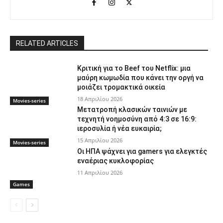
RELATED ARTICLES
Κριτική για το Beef του Netflix: μια
μαύρη κωμωδία που κάνει την οργή να
μοιάζει τρομακτικά οικεία
18 Απριλίου 2026
Movies-series
Μετατροπή κλασικών ταινιών με
τεχνητή νοημοσύνη από 4:3 σε 16:9:
ιεροσυλία ή νέα ευκαιρία;
15 Απριλίου 2026
Movies-series
Οι ΗΠΑ ψάχνει για gamers για ελεγκτές
εναέριας κυκλοφορίας
11 Απριλίου 2026
Games