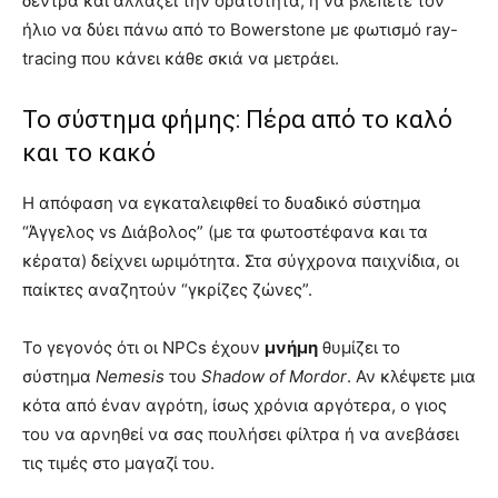
δέντρα και αλλάζει την ορατότητα, ή να βλέπετε τον
ήλιο να δύει πάνω από το Bowerstone με φωτισμό ray-
tracing που κάνει κάθε σκιά να μετράει.
Το σύστημα φήμης: Πέρα από το καλό
και το κακό
Η απόφαση να εγκαταλειφθεί το δυαδικό σύστημα
“Άγγελος vs Διάβολος” (με τα φωτοστέφανα και τα
κέρατα) δείχνει ωριμότητα. Στα σύγχρονα παιχνίδια, οι
παίκτες αναζητούν “γκρίζες ζώνες”.
Το γεγονός ότι οι NPCs έχουν
μνήμη
θυμίζει το
σύστημα
Nemesis
του
Shadow of Mordor
. Αν κλέψετε μια
κότα από έναν αγρότη, ίσως χρόνια αργότερα, ο γιος
του να αρνηθεί να σας πουλήσει φίλτρα ή να ανεβάσει
τις τιμές στο μαγαζί του.