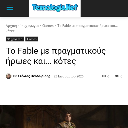
Αρχική
Ψυχαγωγία
Games
Το Fable με πραγματικούς ήρωες και...
κότες
Ψυχαγωγία
Games
Το Fable με πραγματικούς
ήρωες και… κότες
By
Στέλιος Θεοδωρίδης
23 Ιανουαρίου 2026
0
0