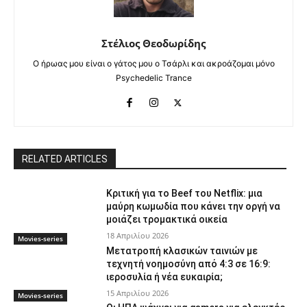
Στέλιος Θεοδωρίδης
Ο ήρωας μου είναι ο γάτος μου ο Τσάρλι και ακροάζομαι μόνο
Psychedelic Trance
RELATED ARTICLES
Κριτική για το Beef του Netflix: μια
μαύρη κωμωδία που κάνει την οργή να
μοιάζει τρομακτικά οικεία
18 Απριλίου 2026
Movies-series
Μετατροπή κλασικών ταινιών με
τεχνητή νοημοσύνη από 4:3 σε 16:9:
ιεροσυλία ή νέα ευκαιρία;
15 Απριλίου 2026
Movies-series