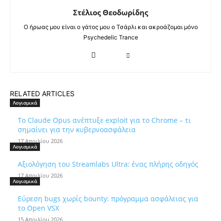
Στέλιος Θεοδωρίδης
Ο ήρωας μου είναι ο γάτος μου ο Τσάρλι και ακροάζομαι μόνο
Psychedelic Trance
RELATED ARTICLES
Λογισμικά
Το Claude Opus ανέπτυξε exploit για το Chrome – τι
σημαίνει για την κυβερνοασφάλεια
17 Απριλίου 2026
Λογισμικά
Αξιολόγηση του Streamlabs Ultra: ένας πλήρης οδηγός
17 Απριλίου 2026
Λογισμικά
Εύρεση bugs χωρίς bounty: πρόγραμμα ασφάλειας για
το Open VSX
15 Απριλίου 2026