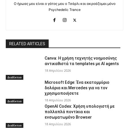
Ο ήρωας μου είναι ο γάτος μου ο Τσάρλι και ακροάζομαι μόνο
Psychedelic Trance
RELATED ARTICLES
Canva: Η χρήση τεχνητής νοημοσύνης
αντικαθιστά τα templates με AI agents
18 Απριλίου 2026
Διαδίκτυο
Microsoft Edge: Ένα εκατομμύριο
δολάρια και Mercedes για να τον
χρησιμοποιήσετε
18 Απριλίου 2026
Διαδίκτυο
OpenAI Codex: Χρήση υπολογιστή με
πολλαπλά ποντίκια και
ενσωματωμένο Browser
18 Απριλίου 2026
Διαδίκτυο