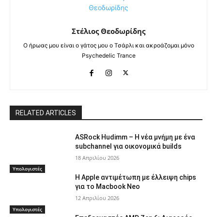
Στέλιος Θεοδωρίδης
Ο ήρωας μου είναι ο γάτος μου ο Τσάρλι και ακροάζομαι μόνο
Psychedelic Trance
RELATED ARTICLES
ASRock Hudimm – Η νέα μνήμη με ένα
subchannel για οικονομικά builds
18 Απριλίου 2026
Υπολογιστές
Η Apple αντιμέτωπη με έλλειψη chips
για το Macbook Neo
12 Απριλίου 2026
Υπολογιστές