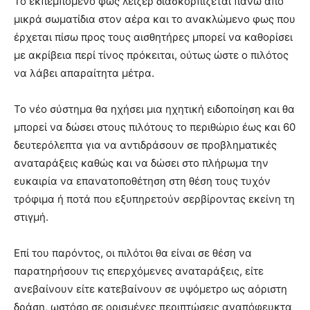
Το εκπεμπόμενο φως λέιζερ διασκορπίζεται πάνω από
μικρά σωματίδια στον αέρα και το ανακλώμενο φως που
έρχεται πίσω προς τους αισθητήρες μπορεί να καθορίσει
με ακρίβεια περί τίνος πρόκειται, ούτως ώστε ο πιλότος
να λάβει απαραίτητα μέτρα.
Το νέο σύστημα θα ηχήσει μια ηχητική ειδοποίηση και θα
μπορεί να δώσει στους πιλότους το περιθώριο έως και 60
δευτερόλεπτα για να αντιδράσουν σε προβληματικές
αναταράξεις καθώς και να δώσει στο πλήρωμα την
ευκαιρία να επανατοποθέτηση στη θέση τους τυχόν
τρόφιμα ή ποτά που εξυπηρετούν σερβίροντας εκείνη τη
στιγμή.
Επί του παρόντος, οι πιλότοι θα είναι σε θέση να
παρατηρήσουν τις επερχόμενες αναταράξεις, είτε
ανεβαίνουν είτε κατεβαίνουν σε υψόμετρο ως αόριστη
δράση, ωστόσο σε ορισμένες περιπτώσεις αναπόφευκτα