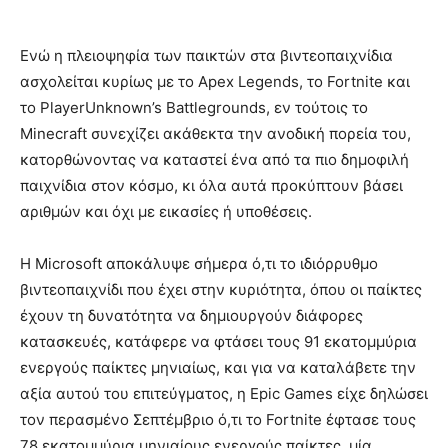
Ενώ η πλειοψηφία των παικτών στα βιντεοπαιχνίδια
ασχολείται κυρίως με το Apex Legends, το Fortnite και
το PlayerUnknown’s Battlegrounds, εν τούτοις το
Minecraft συνεχίζει ακάθεκτα την ανοδική πορεία του,
κατορθώνοντας να καταστεί ένα από τα πιο δημοφιλή
παιχνίδια στον κόσμο, κι όλα αυτά προκύπτουν βάσει
αριθμών και όχι με εικασίες ή υποθέσεις.
Η Microsoft αποκάλυψε σήμερα ό,τι το ιδιόρρυθμο
βιντεοπαιχνίδι που έχει στην κυριότητα, όπου οι παίκτες
έχουν τη δυνατότητα να δημιουργούν διάφορες
κατασκευές, κατάφερε να φτάσει τους 91 εκατομμύρια
ενεργούς παίκτες μηνιαίως, και για να καταλάβετε την
αξία αυτού του επιτεύγματος, η Epic Games είχε δηλώσει
τον περασμένο Σεπτέμβριο ό,τι το Fortnite έφτασε τους
78 εκατομμύρια μηνιαίους ενεργούς παίκτες, μία