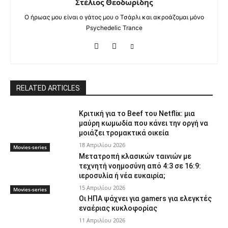
Στέλιος Θεοδωρίδης
Ο ήρωας μου είναι ο γάτος μου ο Τσάρλι και ακροάζομαι μόνο
Psychedelic Trance
RELATED ARTICLES
Κριτική για το Beef του Netflix: μια
μαύρη κωμωδία που κάνει την οργή να
μοιάζει τρομακτικά οικεία
18 Απριλίου 2026
Movies-series
Μετατροπή κλασικών ταινιών με
τεχνητή νοημοσύνη από 4:3 σε 16:9:
ιεροσυλία ή νέα ευκαιρία;
15 Απριλίου 2026
Movies-series
Οι ΗΠΑ ψάχνει για gamers για ελεγκτές
εναέριας κυκλοφορίας
11 Απριλίου 2026