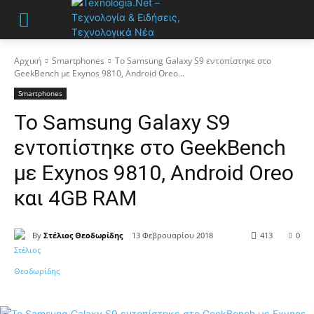
Αρχική
Smartphones
Το Samsung Galaxy S9 εντοπίστηκε στο
GeekBench με Exynos 9810, Android Oreo...
Smartphones
Το Samsung Galaxy S9
εντοπίστηκε στο GeekBench
με Exynos 9810, Android Oreo
και 4GB RAM
By
Στέλιος Θεοδωρίδης
13 Φεβρουαρίου 2018
413
0