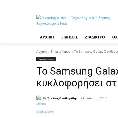
ΑΡΧΙΚΉ
ΕΙΔΉΣΕΙΣ
ΔΙΑΔΊΚΤΥΟ
ΟΧ
Αρχική
Smartphones
Το Samsung Galaxy X ενδέχετ
Smartphones
Το Samsung Galax
κυκλοφορήσει στι
By
Στέλιος Θεοδωρίδης
9 Ιανουαρίου 2018
Κοινοποίηση