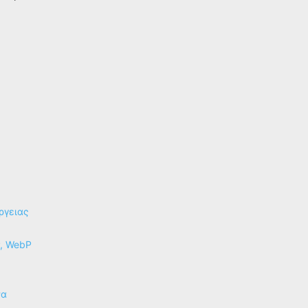
ργειας
P, WebP
να