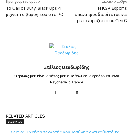
Προηγούμενο άρθρο
Επόμενο άρθρο
Το Call of Duty: Black Ops 4
Η KSV Esports
ρίχνει το βάρος του στo PC
επαναπροσδιορίζεται και
μετονομάζεται σε Gen.G
Στέλιος Θεοδωρίδης
Ο ήρωας μου είναι ο γάτος μου ο Τσάρλι και ακροάζομαι μόνο
Psychedelic Trance
RELATED ARTICLES
Διαδίκτυο
Canva: Η χρήση τεχνητής νοημοσύνης αντικαθιστά τα