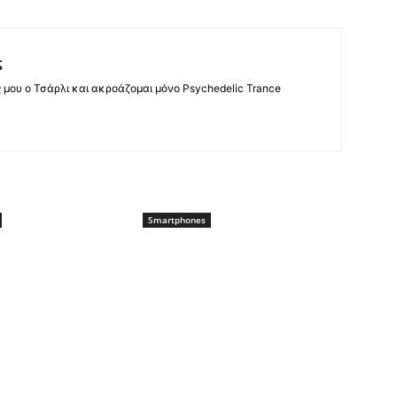
ς
ς μου ο Τσάρλι και ακροάζομαι μόνο Psychedelic Trance
Smartphones