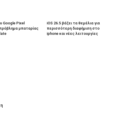
 Google Pixel
iOS 26.5 βάζει τα θεμέλια για
πρόβλημα μπαταρίας
περισσότερη διαφήμιση στο
date
iphone και νέες λειτουργίες
τη