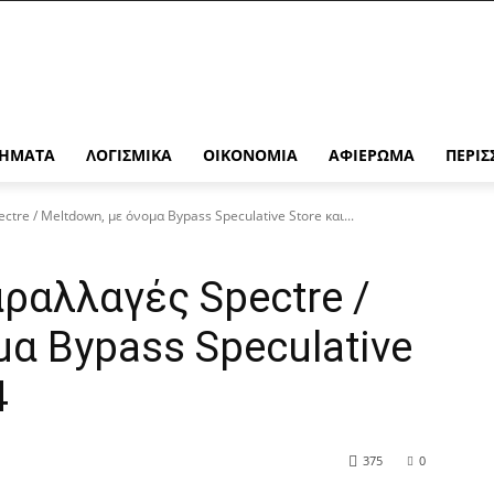
ΉΜΑΤΑ
ΛΟΓΙΣΜΙΚΆ
ΟΙΚΟΝΟΜΊΑ
ΑΦΙΈΡΩΜΑ
ΠΕΡΙΣ
tre / Meltdown, με όνομα Bypass Speculative Store και...
ραλλαγές Spectre /
μα Bypass Speculative
4
375
0