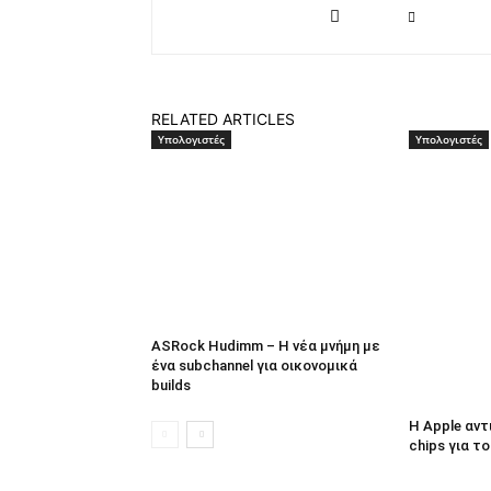
RELATED ARTICLES
Υπολογιστές
Υπολογιστές
ASRock Hudimm – Η νέα μνήμη με
ένα subchannel για οικονομικά
builds
Η Apple αν
chips για τ