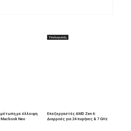
Υπολογιστές
τιμέτωπη με έλλειψη
Επεξεργαστές AMD Zen 6:
ο Macbook Neo
Διαρροές για 24 πυρήνες & 7 GHz