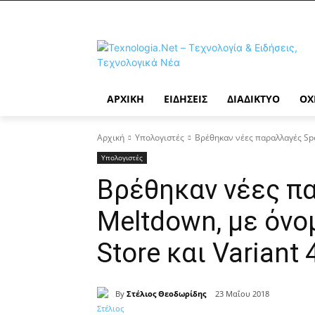
ΑΡΧΙΚΉ
ΕΙΔΉΣΕΙΣ
ΔΙΑΔΊΚΤΥΟ
ΟΧ
Αρχική
Υπολογιστές
Βρέθηκαν νέες παραλλαγές Spec
Υπολογιστές
Βρέθηκαν νέες πα
Meltdown, με όνο
Store και Variant 
By
Στέλιος Θεοδωρίδης
23 Μαΐου 2018