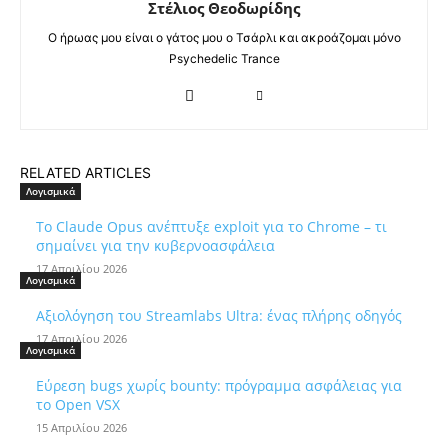
Στέλιος Θεοδωρίδης
Ο ήρωας μου είναι ο γάτος μου ο Τσάρλι και ακροάζομαι μόνο
Psychedelic Trance
RELATED ARTICLES
Λογισμικά
Το Claude Opus ανέπτυξε exploit για το Chrome – τι
σημαίνει για την κυβερνοασφάλεια
17 Απριλίου 2026
Λογισμικά
Αξιολόγηση του Streamlabs Ultra: ένας πλήρης οδηγός
17 Απριλίου 2026
Λογισμικά
Εύρεση bugs χωρίς bounty: πρόγραμμα ασφάλειας για
το Open VSX
15 Απριλίου 2026