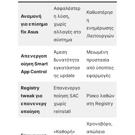
Ασφαλέστερ
Καθυστέρησ
Αναμονή
η λύση,
η
για επίσημο
χωρίς
ενημέρωσης
fix Asus
αλλαγές στο
/λειτουργιών
σύστημα
Άμεση
Μειωμένη
Απενεργοπ
δυνατότητα
προστασία
οίηση Smart
εγκατάστασ
από ύποπτες
App Control
ης update
εφαρμογές
Registry
Επανενεργο
tweak για
ποίηση SAC
Ρίσκο λαθών
επανενεργ
χωρίς
στη Registry
οποίηση
reinstall
Χρονοβόρο,
«Καθαρή»
απώλεια