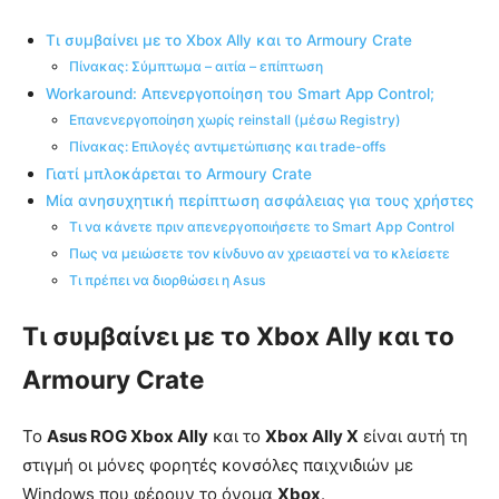
Τι συμβαίνει με το Xbox Ally και το Armoury Crate
Πίνακας: Σύμπτωμα – αιτία – επίπτωση
Workaround: Απενεργοποίηση του Smart App Control;
Επανενεργοποίηση χωρίς reinstall (μέσω Registry)
Πίνακας: Επιλογές αντιμετώπισης και trade-offs
Γιατί μπλοκάρεται το Armoury Crate
Μία ανησυχητική περίπτωση ασφάλειας για τους χρήστες
Τι να κάνετε πριν απενεργοποιήσετε το Smart App Control
Πως να μειώσετε τον κίνδυνο αν χρειαστεί να το κλείσετε
Τι πρέπει να διορθώσει η Asus
Τι συμβαίνει με το Xbox Ally και το
Armoury Crate
Το
Asus ROG Xbox Ally
και το
Xbox Ally X
είναι αυτή τη
στιγμή οι μόνες φορητές κονσόλες παιχνιδιών με
Windows που φέρουν το όνομα
Xbox
.