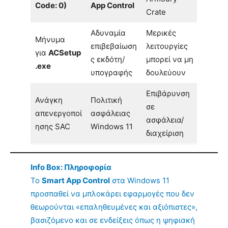
Code: 0)
App Control
Crate
Αδυναμία
Μερικές
Μήνυμα
επιβεβαίωση
λειτουργίες
για
ACSetup
ς εκδότη/
μπορεί να μη
.exe
υπογραφής
δουλεύουν
Επιβάρυνση
Ανάγκη
Πολιτική
σε
απενεργοποί
ασφάλειας
ασφάλεια/
ησης SAC
Windows 11
διαχείριση
Info Box: Πληροφορία
Το
Smart App Control
στα Windows 11
προσπαθεί να μπλοκάρει εφαρμογές που δεν
θεωρούνται «επαληθευμένες και αξιόπιστες»,
βασιζόμενο και σε ενδείξεις όπως η ψηφιακή