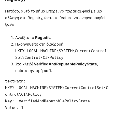
Ωστόσο, αυτό το βήμα μπορεί να παρακαμφθεί με μια
αλλαγή στη Registry, ώστε το feature να ενεργοποιηθεί
ξανά.
Ανοίξτε το
Regedit
.
Πλοηγηθείτε στη διαδρομή:
HKEY_LOCAL_MACHINE\SYSTEM\CurrentControl
Set\Control\CI\Policy
Στο κλειδί
VerifiedAndReputablePolicyState
,
ορίστε την τιμή σε
1
.
text
Path: 
HKEY_LOCAL_MACHINE\SYSTEM\CurrentControlSet\C
ontrol\CI\Policy

Key:  VerifiedAndReputablePolicyState

Value: 1