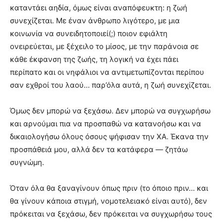
καταντάει αηδία, όμως είναι αναπόφευκτη: η ζωή
συνεχίζεται. Με έναν άνθρωπο λιγότερο, με μια
κοινωνία να συνειδητοποιεί(;) ποιον εφιάλτη
ονειρεύεται, με ξέχειλο το μίσος, με την παράνοια σε
κάθε έκφανση της ζωής, τη λογική να έχει πάει
περίπατο και οι νηφάλιοι να αντιμετωπίζονται περίπου
σαν εχθροί του λαού… παρ’όλα αυτά, η ζωή συνεχίζεται.
Όμως δεν μπορώ να ξεχάσω. Δεν μπορώ να συγχωρήσω
και αρνούμαι πια να προσπαθώ να κατανοήσω και να
δικαιολογήσω όλους όσους ψήφισαν την ΧΑ. Έκανα την
προσπάθειά μου, αλλά δεν τα κατάφερα — ζητάω
συγνώμη.
Όταν όλα θα ξαναγίνουν όπως πριν (το όποιο πριν… και
θα γίνουν κάποια στιγμή, νομοτελειακό είναι αυτό), δεν
πρόκειται να ξεχάσω, δεν πρόκειται να συγχωρήσω τους