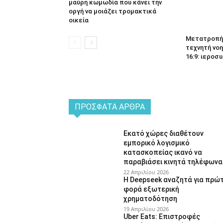
μαύρη κωμωδία που κάνει την
οργή να μοιάζει τρομακτικά
οικεία
Μετατροπή 
τεχνητή νοη
16:9: ιεροσυ
ΠΡΌΣΦΑΤΑ ΆΡΘΡΑ
Εκατό χώρες διαθέτουν
εμπορικό λογισμικό
κατασκοπείας ικανό να
παραβιάσει κινητά τηλέφωνα
22 Απριλίου 2026
Η Deepseek αναζητά για πρώ
φορά εξωτερική
χρηματοδότηση
19 Απριλίου 2026
Uber Eats: Επιστροφές