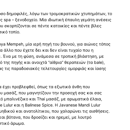
όσο δημοφιλές, λόγω των τρομοκρατικών χτυπημάτων, το
ές spa – ξενοδοχείο. Μία ιδιωτική έπαυλη γεμάτη ανέσεις
ου σκορπίζονται σε πέντε κατοικίες και πέντε βίλες
ικό τοπίο.
oya Mempeh, μία ιερή πηγή του βουνού, για αιώνες τόπος
 άλλο που έχετε δει και δεν είναι τυχαίο που η
. Ένα με τη φύση, ανάμεσα σε τροπική βλάστηση, με
 της πηγής και ανοιχτά “αίθρια” θεραπειών (τα bale),
ας τις παραδοσιακές τελετουργίες ομορφιάς και ίασης
α έχει προβλεφθεί, όπως τα εξωτικά άνθη που
υ μασάζ, που μαγνητίζουν την προσοχή σας και σας
 μπαλινέζικο και Thai μασάζ, με αρωματικά έλαια,
 Lulur και η Balinese Spice. Η Javanese Mandi Lulur
ηδικού και ανατολίτικου, που χαλαρώνει τις αισθήσεις.
ι βότανα, που δροσίζει και ηρεμεί, με λουτρό
στικό άρωμα.