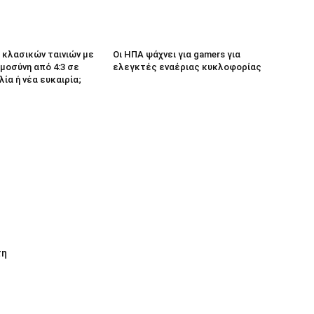
κλασικών ταινιών με
Οι ΗΠΑ ψάχνει για gamers για
μοσύνη από 4:3 σε
ελεγκτές εναέριας κυκλοφορίας
λία ή νέα ευκαιρία;
τη