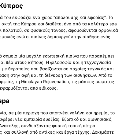
 Κύπρος
ά του εκφράζει ένα χώρο “απόλαυσης και εφορίας”. Το
ή ακτή της Κύπρου και διαθέτει ένα από τα καλύτερα spa
λ παλατιού, σε φυσικούς τόνους, αφομοιώνεται αρμονικά
εμονιές ενώ οι πισίνες δημιουργούν την αίσθηση ενός
ικό σημείο μία μεγάλη εσωτερική πισίνα που παραπέμπει
αι θέα στους κήπους. Η φιλοσοφία και η τεχνογνωσία
 με θεραπείες που βασίζονται σε αρχαίες τεχνικές και
αση στην αφή και τη διέγερση των αισθήσεων. Από το
ρφιάς, τη Himalayan Rejuvenation, τις μάσκες σώματος
 εφαρμόζονται από ειδικούς.
spa
ία, σε μία περιοχή που αποπνέει γαλήνη και ηρεμία, το
σφέρει νέα εμπειρία ευεξίας. Εξωτικό και αισθησιακό,
Ανατολής, συνδυάζοντας φυσική τοπική πέτρα,
ς και συλλογή από αντίκες και έργα τέχνης. Δοκιμάστε