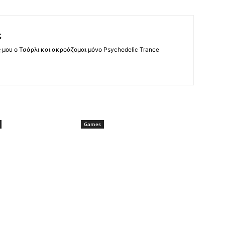
ς
ς μου ο Τσάρλι και ακροάζομαι μόνο Psychedelic Trance
Games