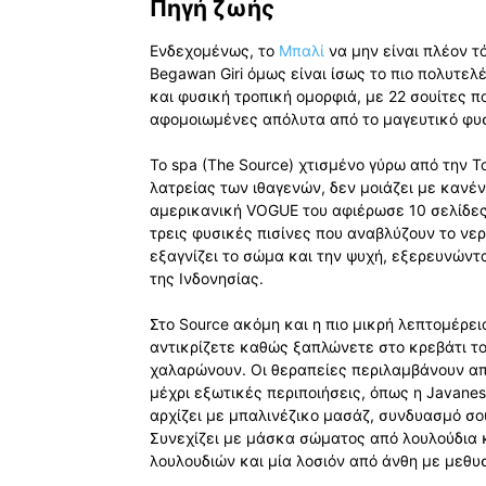
Πηγή ζωής
Ενδεχομένως, το
Μπαλί
να μην είναι πλέον τ
Begawan Giri όμως είναι ίσως το πιο πολυτελ
και φυσική τροπική ομορφιά, με 22 σουίτες π
αφομοιωμένες απόλυτα από το μαγευτικό φυσ
Το spa (The Source) χτισμένο γύρω από την T
λατρείας των ιθαγενών, δεν μοιάζει με κανένα
αμερικανική VOGUE του αφιέρωσε 10 σελίδες
τρεις φυσικές πισίνες που αναβλύζουν το νερό
εξαγνίζει το σώμα και την ψυχή, εξερευνώντ
της Ινδονησίας.
Στο Source ακόμη και η πιο μικρή λεπτομέρει
αντικρίζετε καθώς ξαπλώνετε στο κρεβάτι το
χαλαρώνουν. Οι θεραπείες περιλαμβάνουν από
μέχρι εξωτικές περιποιήσεις, όπως η Javanese
αρχίζει με μπαλινέζικο μασάζ, συνδυασμό σου
Συνεχίζει με μάσκα σώματος από λουλούδια κα
λουλουδιών και μία λοσιόν από άνθη με μεθυ