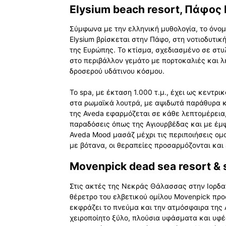
Elysium beach resort, Πάφος
Σύμφωνα με την ελληνική μυθολογία, το όνομ
Elysium βρίσκεται στην Πάφο, στη νοτιοδυτικ
της Ευρώπης. Το κτίσμα, σχεδιασμένο σε στυ
στο περιβάλλον γεμάτο με πορτοκαλιές και λ
δροσερού υδάτινου κόσμου.
Το spa, με έκταση 1.000 τ.μ., έχει ως κεντρ
στα ρωμαϊκά λουτρά, με αψιδωτά παράθυρα κ
της Aveda εφαρμόζεται σε κάθε λεπτομέρεια,
παραδόσεις όπως της Αγιουρβέδας και με έμφ
Aveda Mood μασάζ μέχρι τις περιποιήσεις ομο
με βότανα, οι θεραπείες προσαρμόζονται και
Movenpick dead sea resort & 
Στις ακτές της Νεκράς Θάλασσας στην Ιορδαν
θέρετρο του ελβετικού ομίλου Movenpick προ
εκφράζει το πνεύμα και την ατμόσφαιρα της 
χειροποίητο ξύλο, πλούσια υφάσματα και υφέ