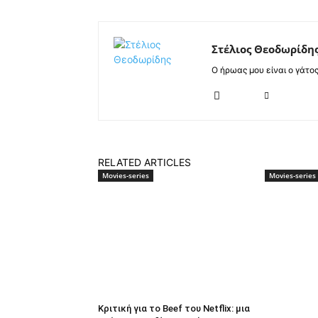
Στέλιος Θεοδωρίδη
Ο ήρωας μου είναι ο γάτο
RELATED ARTICLES
Movies-series
Movies-series
Κριτική για το Beef του Netflix: μια