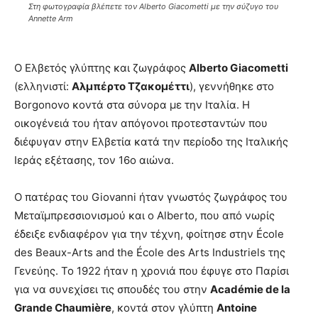
Στη φωτογραφία βλέπετε τον Alberto Giacometti με την σύζυγο του
Annette Arm
Ο Ελβετός γλύπτης και ζωγράφος
Alberto Giacometti
(ελληνιστί:
Αλμπέρτο Τζακομέττι
), γεννήθηκε στο
Borgonovo κοντά στα σύνορα με την Ιταλία. Η
οικογένειά του ήταν απόγονοι προτεσταντών που
διέφυγαν στην Ελβετία κατά την περίοδο της Ιταλικής
Ιεράς εξέτασης, τον 16ο αιώνα.
Ο πατέρας του Giovanni ήταν γνωστός ζωγράφος του
Μεταϊμπρεσσιονισμού και ο Alberto, που από νωρίς
έδειξε ενδιαφέρον για την τέχνη, φοίτησε στην École
des Beaux-Arts and the École des Arts Industriels της
Γενεύης. Το 1922 ήταν η χρονιά που έφυγε στο Παρίσι
για να συνεχίσει τις σπουδές του στην
Académie de la
Grande Chaumière
, κοντά στον γλύπτη
Antoine