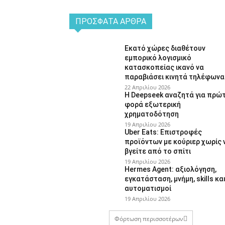
ΠΡΌΣΦΑΤΑ ΆΡΘΡΑ
Εκατό χώρες διαθέτουν
εμπορικό λογισμικό
κατασκοπείας ικανό να
παραβιάσει κινητά τηλέφωνα
22 Απριλίου 2026
Η Deepseek αναζητά για πρώ
φορά εξωτερική
χρηματοδότηση
19 Απριλίου 2026
Uber Eats: Επιστροφές
προϊόντων με κούριερ χωρίς 
βγείτε από το σπίτι
19 Απριλίου 2026
Hermes Agent: αξιολόγηση,
εγκατάσταση, μνήμη, skills κα
αυτοματισμοί
19 Απριλίου 2026
Φόρτωση περισσοτέρων