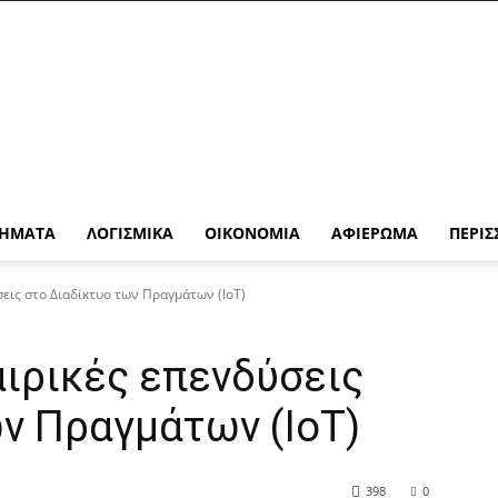
ΉΜΑΤΑ
ΛΟΓΙΣΜΙΚΆ
ΟΙΚΟΝΟΜΊΑ
ΑΦΙΈΡΩΜΑ
ΠΕΡΙΣ
σεις στο Διαδίκτυο των Πραγμάτων (IoT)
αιρικές επενδύσεις
ν Πραγμάτων (IoT)
398
0