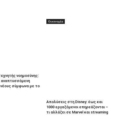
Οικονομία
τεχνητής νοημοσύνης:
 αναπτυσσόμενη
α νέους σύμφωνα με το
Απολύσεις στη Disney: έως και
1000 εργαζόμενοι επηρεάζονται –
τι αλλάζει σε Marvel και streaming