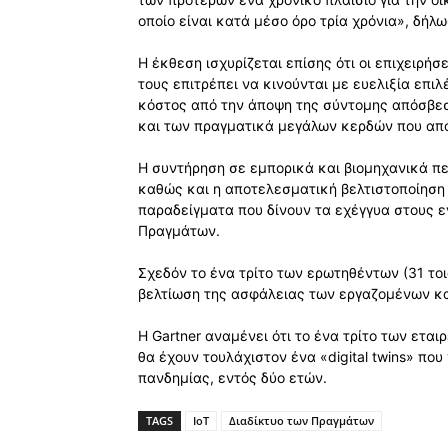
οποίο είναι κατά μέσο όρο τρία χρόνια», δήλω
Η έκθεση ισχυρίζεται επίσης ότι οι επιχειρήσ
τους επιτρέπει να κινούνται με ευελιξία επι
κόστος από την άποψη της σύντομης απόσβεσ
και των πραγματικά μεγάλων κερδών που απ
Η συντήρηση σε εμπορικά και βιομηχανικά πε
καθώς και η αποτελεσματική βελτιστοποίηση
παραδείγματα που δίνουν τα εχέγγυα στους ε
Πραγμάτων.
Σχεδόν το ένα τρίτο των ερωτηθέντων (31 τοις
βελτίωση της ασφάλειας των εργαζομένων κ
Η Gartner αναμένει ότι το ένα τρίτο των ετα
θα έχουν τουλάχιστον ένα «digital twins» που
πανδημίας, εντός δύο ετών.
TAGS
IoT
Διαδίκτυο των Πραγμάτων