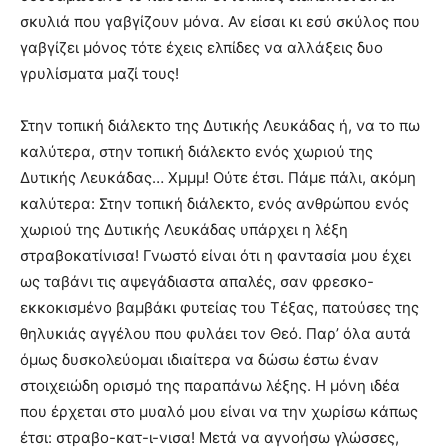
σκυλιά που γαβγίζουν μόνα. Αν είσαι κι εσύ σκύλος που
γαβγίζει μόνος τότε έχεις ελπίδες να αλλάξεις δυο
γρυλίσματα μαζί τους!
Στην τοπική διάλεκτο της Δυτικής Λευκάδας ή, να το πω
καλύτερα, στην τοπική διάλεκτο ενός χωριού της
Δυτικής Λευκάδας… Χμμμ! Ούτε έτσι. Πάμε πάλι, ακόμη
καλύτερα: Στην τοπική διάλεκτο, ενός ανθρώπου ενός
χωριού της Δυτικής Λευκάδας υπάρχει η λέξη
στραβοκατίνισα! Γνωστό είναι ότι η φαντασία μου έχει
ως ταβάνι τις αψεγάδιαστα απαλές, σαν φρεσκο-
εκκοκισμένο βαμβάκι φυτείας του Τέξας, πατούσες της
θηλυκιάς αγγέλου που φυλάει τον Θεό. Παρ’ όλα αυτά
όμως δυσκολεύομαι ιδιαίτερα να δώσω έστω έναν
στοιχειώδη ορισμό της παραπάνω λέξης. Η μόνη ιδέα
που έρχεται στο μυαλό μου είναι να την χωρίσω κάπως
έτσι: στραβo-κατ-ι-νισα! Μετά να αγνοήσω γλώσσες,