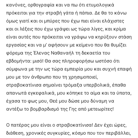
κανόνες, ορθογραφία και να πω ότι ετυμολογικά
πρόκειται για την στραβή γάτα ή πάπια. Δε θα το κάνω
όμως γιατί και οι μπύρες που έχω πιει είναι ελάχιστες
και οι λέξεις που έχω γράψει ως τώρα λίγες, και κρίμα
είναι αυτές που πρόκειται να γράψω να κηρύξουν στάση
εργασίας και να μ’ αφήσουν με κείμενο που θα θυμίζει
φόρεμα της Έλενας Ναθαναήλ τη δεκαετία του
εβδομήντα: μισό! Θα σας πληροφορήσω ωστόσο ότι
σύμφωνα με την ως τώρα εμπειρία μου και συχνή επαφή
μου με τον άνθρωπο που τη χρησιμοποιεί,
στραβοκατίνισα σημαίνει τρόμαξα υπερβολικά, έπαθα
απανωτά εγκεφαλικά, μου κόπηκε το αίμα και τα ύπατα,
έχασα το φως μου, Θεέ μου δώσε μου δύναμη να
αντέξω το βομβαρδισμό της Γης από μετεωρίτες!
Ο πατέρας μου είναι ο στραβοκατίνισα! Δεν έχει ώρες,
διάθεση, χρονικές συγκυρίες, κόσμο που τον περιβάλλει,