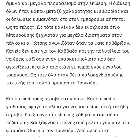
άμυνα και μεγάλο πλουραλισμό στην επίθεση. Η διάθεση
όλων ήταν κάπου μεταξύ χαλαρότητας κι ευφορίας και
οι δηλώσεις κυμαινόταν στο στυλ «μπορούμε αήττητοι
ως το τέλος». Ως τότε κανέναν δεν ενοχλούσε ότι ο
Μπουρούσης ξεχνιόταν για μεγάλα διαστήματα στον
πάγκο κι ο Φώτσης αγωνιζόταν όταν τα ματς καθάριζαν.
Κανείς δεν είπε για τον Καββαδά και την πολυτέλεια του
να έχεις μαζί σου έναν μπασκετμπολίστα που δεν
αγωνίζεται κι απλά αποκτάει εμπειρία ενός μεγάλου
τουρνουά. Ως τότε όλα ήταν θέμα καλοσχεδιασμένης
τακτικής του Ιταλού προπονητή Τρινκιέρι.
Κάπου εκεί όμως στραβοκατινίσαμε. Κάπου εκεί ο
γάιδαρος έφαγε το κλίμα για να μας πείσει ότι ήταν ήδη
στραβό. Και ξάφνου το έδαφος χάθηκε κάτω απ’ τα
πόδια μας. Και ξάφνου οι πένες από μέλι το γύρισαν στο
φαρμάκι. Όσο για τον Τρινκιέρι; Από αλεπού κι