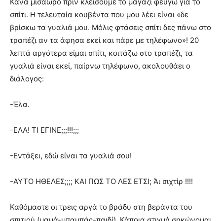
Κάνα μισάωρο πριν κλείσουμε το μαγαζί φεύγω για το
σπίτι. Η τελευταία κουβέντα που μου λέει είναι «δε
βρίσκω τα γυαλιά μου. Μόλις φτάσεις σπίτι δες πάνω στο
τραπέζι αν τα άφησα εκεί και πάρε με τηλέφωνο»! 20
λεπτά αργότερα είμαι σπίτι, κοιτάζω στο τραπέζι, τα
γυαλιά είναι εκεί, παίρνω τηλέφωνο, ακολουθάει ο
διάλογος:
-Έλα.
-ΕΛΑ! ΤΙ ΕΓΙΝΕ;;;!!!;;;
-Εντάξει, εδώ είναι τα γυαλιά σου!
-ΑΥΤΟ ΗΘΕΛΕΣ;;;; ΚΑΙ ΠΩΣ ΤΟ ΛΕΣ ΕΤΣΙ; Άι σιχτίρ !!!!
Καθόμαστε οι τρεις αργά το βράδυ στη βεράντα του
σπιτιού (μαμά-μπαμπάς-παιδί). Κάποια στιγμή σηκώνομαι