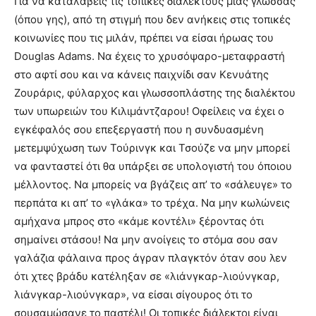
Για να καταλάβεις τις τοπικές διαλέκτους μιας γλώσσας
(όπου γης), από τη στιγμή που δεν ανήκεις στις τοπικές
κοινωνίες που τις μιλάν, πρέπει να είσαι ήρωας του
Douglas Adams. Να έχεις το χρυσόψαρο-μεταφραστή
στο αφτί σου και να κάνεις παιχνίδι σαν Κενυάτης
Ζουράρις, φύλαρχος και γλωσσοπλάστης της διαλέκτου
των υπωρειών του Κιλιμάντζαρου! Οφείλεις να έχει ο
εγκέφαλός σου επεξεργαστή που η συνδυασμένη
μετεμψύχωση των Τούρινγκ και Τσούζε να μην μπορεί
να φανταστεί ότι θα υπάρξει σε υπολογιστή του όποιου
μέλλοντος. Να μπορείς να βγάζεις απ’ το «σάλευγε» το
περπάτα κι απ’ το «γλάκα» το τρέχα. Να μην κωλώνεις
αμήχανα μπρος στο «κάμε κοντέλι» ξέροντας ότι
σημαίνει στάσου! Να μην ανοίγεις το στόμα σου σαν
γαλάζια φάλαινα προς άγραν πλαγκτόν όταν σου λεν
ότι χτες βράδυ κατέληξαν σε «λιάνγκαρ-λιούνγκαρ,
λιάνγκαρ-λιούνγκαρ», να είσαι σίγουρος ότι το
σουσαμώσανε το παστέλι! Οι τοπικές διάλεκτοι είναι