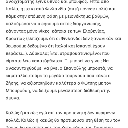
ανοιχτομάτης έγινε ύπνος και μπούφος. Ήττα από
Ιταλία, ήττα κι από Φινλανδία (αυτή πόνεσε πολύ) και
πάμε στην επόμενη φάση με μειονέκτημα βαθμών,
καλούμενοι να αφήσουμε εκτός διοργάνωσης,
κάνοντας μόνο νίκες, κάποια εκ των Σλοβενίας,
Κροατίας (ελπίζουμε ότι οι Φινλανδοί δεν ξανανικάν και
θεωρούμε δεδομένο ότι Ιταλοί και Ισπανοί έχουν
περάσει…). Δύσκολα; Έτσι στραβοκατινισμένοι που
είμαστε λέω «ακατόρθωτα». Τι μπορεί να γίνει; Να
ανασυνταχθούμε, να βγει ο Σπανούλης μπροστά, να
εκμεταλλευτούμε το μεγάλο τουρνουά που κάνει ο
Ζήσης, να αξιοποιηθούν καλύτερα ο Φώτσης με τον
Μπουρούση, να δείξουμε μεγαλύτερη διάθεση στην
άμυνα.
Καλώς ή κακώς εγώ απ’ τον προπονητή δεν περιμένω
πολλά. Καλώς ή κακώς θα προτιμούσα στη θέση του τον
Ζούρο (κι ας απέτυχε), τον Κατσικάρη, τον Γιαννάκη.